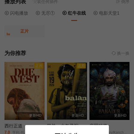
播放列表
源
红牛在线
- 无需安装任何插件
倒序
闪电播放
无尽①
红牛在线
电影天堂1
正片
为你推荐
换一换
正片
正片
更新HD
更新HD
更新HD
西行正道
巴兰：少年寻踪
庄园凶祟
7.0
4.0
5.0
亨利·托马斯/奥斯汀·尼可斯/阿德琳妮·帕里奇/奥黛塔·安纳布尔/席亚拉·博拉沃/马特·劳里亚/
Tovino Thomas/Farzana Palathingal/Abhiram Radhakrishnan/
Satyadev/Kancharana/Deepa/Thomas/Anand/Bharathi/