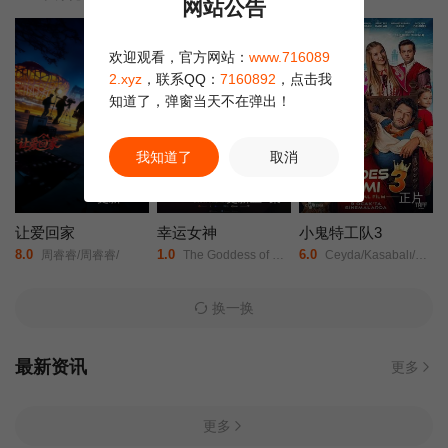
网站公告
正片
正片
欢迎观看，官方网站：
www.716089
2.xyz
，联系QQ：
7160892
，点击我
知道了，弹窗当天不在弹出！
我知道了
取消
更新HD
更新至5集
正片
让爱回家
幸运女神
小鬼特工队3
8.0
1.0
6.0
周睿睿/周睿睿/
The Goddess of Luck/The Goddess Of Fortune/
Ceyda/Kasabalı/费拉特·阿尔拜伦/
换一换
最新资讯
更多
更多