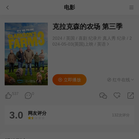
电影
克拉克森的农场 第三季
2024
/
英国
/
喜剧 纪录片 真人秀 纪录
/
2
024-05-03(英国)上映
/
英语
立即播放
红牛在线
537
0
3.0
网友评分
132次评分
很差
较差
还行
推荐
力荐