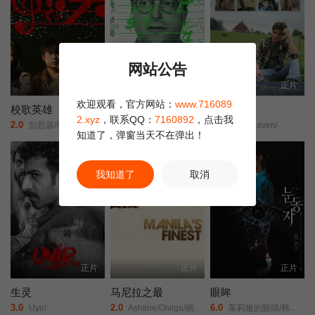
网站公告
正片
正片
正片
欢迎观看，官方网站：
www.716089
校歌英雄
Trustor丑闻：瑞典金融案内幕
避风港湾
2.xyz
，联系QQ：
7160892
，点击我
2.0
9.0
10.0
彭思嘉/徐畅/黄黎/
Inside the Trustor Scandal/Trustor/
Fair Haven/
知道了，弹窗当天不在弹出！
我知道了
取消
正片
正片
正片
生灵
马尼拉之最
眼眸
3.0
2.0
6.0
Uyir/
Ashtine/Olviga/丽卡·佩拉莱约/
茱莉娅的眼睛/韩版/Eyes/