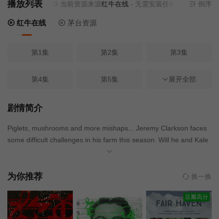
播放列表
当前资源来源
红牛在线
- 无需安装任何插件
倒序
红牛在线
茅台资源
第1集
第2集
第3集
第4集
第5集
展开全部
第6集
第7集
第8集
剧情简介
Piglets, mushrooms and more mishaps... Jeremy Clarkson faces
some difficult challenges in his farm this season. Will he and Kale
b come up with urgent, yet interesting plans to turn it around? Wat
ch Part 1 on the 3rd of May and Part 2 on the 10th of May on Pri
me Video.
为你推荐
换一换
豆瓣高分