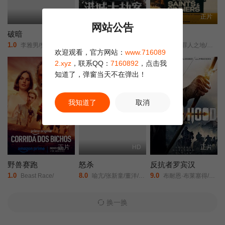
更新HD
更新HD
正片
网站公告
破暗
港城大劫案
圣人营救
1.0
4.0
4.0
李雅男/樊昱君/娄淇/蒋菲菲/
未知
圣徒与罪人之地/在圣人和罪人的土地上/
欢迎观看，官方网站：
www.716089
2.xyz
，联系QQ：
7160892
，点击我
正片
正片
知道了，弹窗当天不在弹出！
我知道了
取消
正片
HD
正片
野兽赛跑
怒杀
反抗者罗宾汉
1.0
8.0
9.0
Beast Race/
喻亢/张新童/董洋/刘珂君/
布耐恩·布莱塞得/马丁·福特/克里斯蒂安·奈恩/
换一换