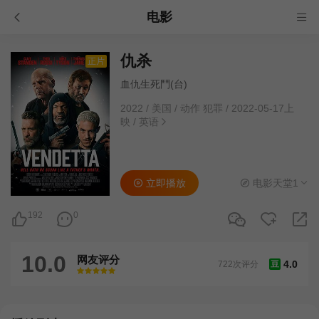
电影
仇杀
正片
血仇生死鬥(台)
2022
/
美国
/
动作 犯罪
/
2022-05-17上
映
/
英语
立即播放
电影天堂1
192
0
10.0
网友评分
4.0
722次评分
豆
很差
较差
还行
推荐
力荐