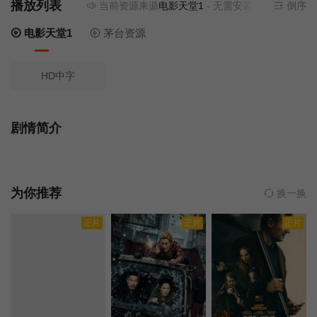
播放列表
当前资源来源
电影天堂1
- 无需安装任何插件
倒序
电影天堂1
茅台资源
HD中字
剧情简介
为你推荐
换一换
正片
正片
正片