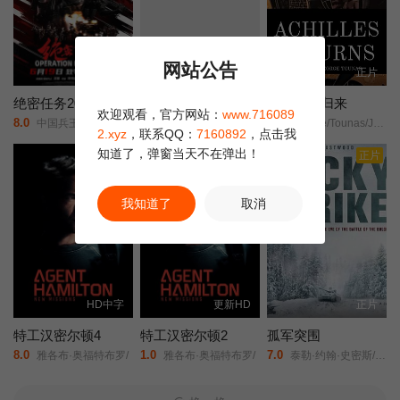
网站公告
更新HD
HD
正片
绝密任务2026
怒杀
阿喀琉斯归来
欢迎观看，官方网站：
www.716089
8.0
8.0
7.0
中国兵王/中国兵王·绝密任务/Operation Black-ops/
喻亢/张新童/董洋/刘珂君/
George/Tounas/Jannis/Sky/
2.xyz
，联系QQ：
7160892
，点击我
知道了，弹窗当天不在弹出！
正片
正片
我知道了
取消
HD中字
更新HD
正片
特工汉密尔顿4
特工汉密尔顿2
孤军突围
8.0
1.0
7.0
雅各布·奥福特布罗/
雅各布·奥福特布罗/
泰勒·约翰·史密斯/阿塔纳斯·斯雷布雷夫/斯科特·伊斯特伍德/阿尔菲·斯图尔特/科林·汉克斯/洛恩·麦克菲登/卡洛琳·佩特/丹尼尔·罗德里戈兹/安洁纽·艾莉丝-泰勒/洛朗·莫雷尔/蒂莫西·布洛尔/