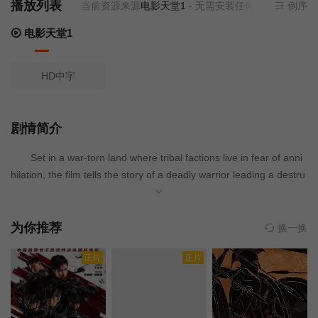
播放列表
当前资源来源
电影天堂1
- 无需安装任何插件
倒序
电影天堂1
HD中字
剧情简介
Set in a war-torn land where tribal factions live in fear of anni
hilation, the film tells the story of a deadly warrior leading a destru
ctive war campaign. When he is betrayed by his own and left for d
ead, he is healed by a mysterious princess and taken in by a hidd
en tribe that believes he was chosen to wage a final battle.
为你推荐
换一换
正片
正片