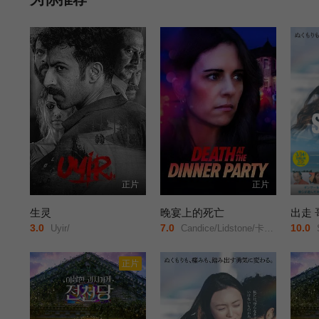
正片
正片
生灵
晚宴上的死亡
出走
3.0
7.0
10.0
Uyir/
Candice/Lidstone/卡梅伦·布罗德/马克·戴/Eden/Broda/Bryce/Wynter/玛蒂娜·奥尔蒂斯·路易斯/阿娜娜·里德瓦尔德/阮朴生/Jon/Welch/
S
正片