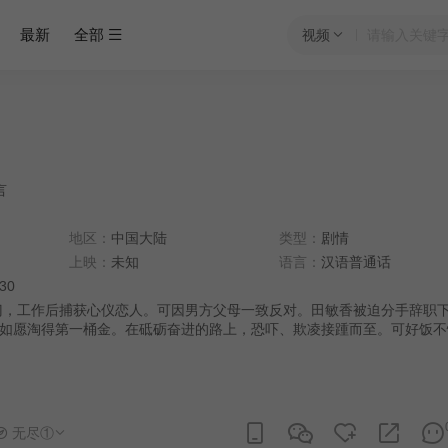
最新
全部
视频
言
地区：
中国大陆
类型：
剧情
上映：
未知
语言：
汉语普通话
:30
，工作后捕获心仪恋人。可因男方父母一致反对。田敏香被迫分手辞职
如愿淘得第一桶金。在砥砺奋进的路上，恐吓、欺凌接踵而至。可好饭不
出自己辉煌人生。
无尽①