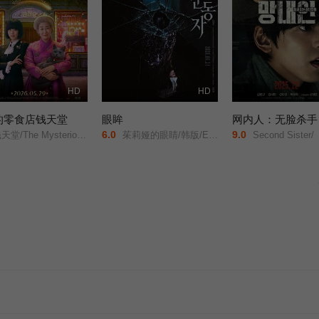
HD
HD
的零食店钱天堂
眼眸
网内人：无脸杀手
6.0
9.0
/The Mysterious Candy Store/
茱莉娅的眼睛/韩版/Eyes/
Second Sister/