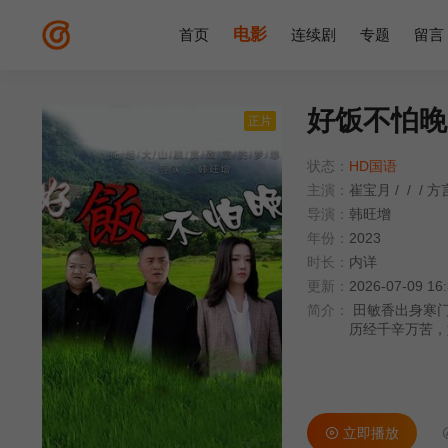
电影
首页
连续剧
专题
留言
好饭不怕晚
正片
状态：
HD国语
主演：
崔宝月
/
/
/
方
导演：
韩旺增
年份：
2023
时长：
内详
更新：
2026-07-09 16
简介：
田敏香出身寒门
历经千辛万苦，
田敏香最终创造
立即播放