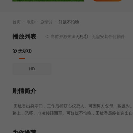
首页
电影
剧情片
好饭不怕晚
播放列表
当前资源来源
无尽①
- 无需安装任何插件
无尽①
HD
剧情简介
田敏香出身寒门，工作后捕获心仪恋人。可因男方父母一致反对
路上，恐吓、欺凌接踵而至。可好饭不怕晚，田敏香最终创造出自
为你推荐