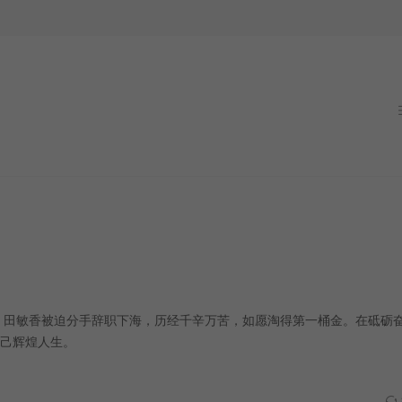
。田敏香被迫分手辞职下海，历经千辛万苦，如愿淘得第一桶金。在砥砺
己辉煌人生。