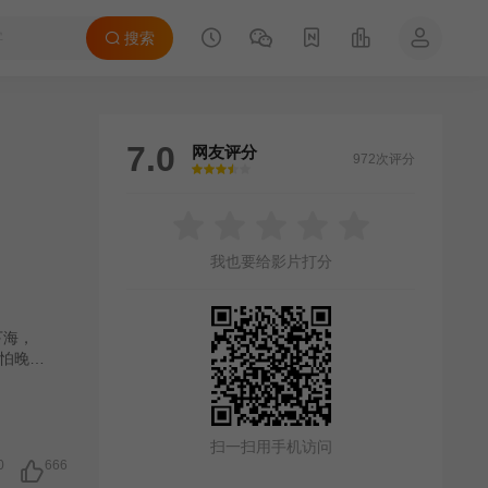
搜索
7.0
网友评分
972次评分
很差
较差
还行
推荐
力荐
我也要给影片打分
下海，
怕晚，
扫一扫用手机访问
0
666