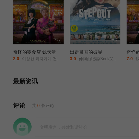
正片
HD
奇怪的零食店 钱天堂
出走哥哥的彼界
奇怪
2.0
3.0
7.0
이상한 과자가게 전천당/
仲间由纪惠/Soul/又吉伶音/伊波れいり/松田流花/津波竜斗/内田树/盧礼欧/玉城敦子/城间やよい/津嘉山正种/寺辻健一郎/
钱天堂
最新资讯
评论
共
0
条评论