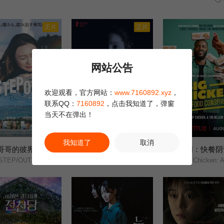
正片
正片
网站公告
欢迎观看，官方网站：
www.7160892.xyz
，
联系QQ：
7160892
，点击我知道了，弹窗
当天不在弹出！
更新HD
正片
我知道了
取消
 哥哥的彼界
我的亚美尼亚幽灵
鸡肉帝国：快餐阴
10.0
10.0
TEP/OUT/にーにーのニライカナイ/
My Armenian Phantoms/
Big Chicken: A Fast Food Co