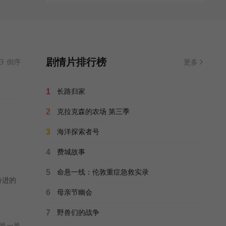
剧情片排行榜
倒序
更多
1
长路归家
2
克拉克森的农场 第三季
3
海洋探索者号
4
费城故事
5
命悬一线：伦敦重症急救实录
奋进的
6
母亲节幽会
7
野兽们的战争
换一换