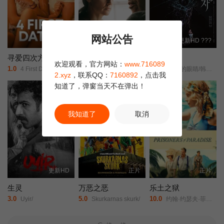
网站公告
更新HD
更新HD
更新HD ???
寻爱四次方
埃莉莎
眼眸
欢迎观看，官方网站：
www.716089
1.0
7.0
6.0
4 First Dates/
Elisa - I Wanted to Kill Her/Elisa — Io la volevo uccidere/
茱莉娅的眼睛/韩版/Eyes/
2.xyz
，联系QQ：
7160892
，点击我
知道了，弹窗当天不在弹出！
我知道了
取消
更新HD
正片
正片
生灵
万恶之恶
乐土之狱
3.0
5.0
10.0
Uyir/
Skurkarnas skurk/
约翰·约瑟夫·菲尔德/艾丽·巴姆博/麦赫迪·德比/