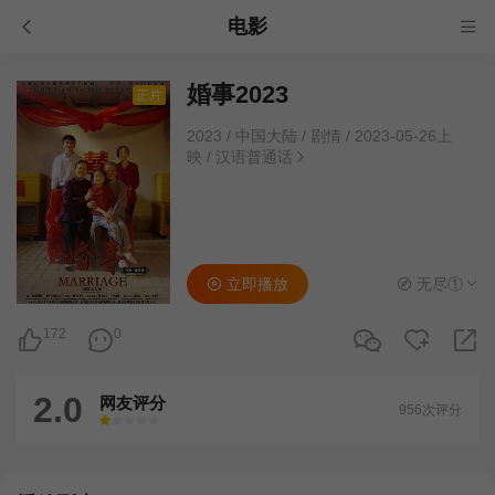
电影
婚事2023
正片
2023
/
中国大陆
/
剧情
/
2023-05-26上
映
/
汉语普通话
立即播放
无尽①
172
0
2.0
网友评分
956次评分
很差
较差
还行
推荐
力荐