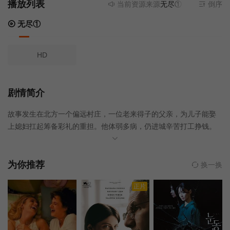
播放列表
当前资源来源
无尽①
- 无需安装任何
倒序
无尽①
HD
剧情简介
故事发生在北方一个偏远村庄，一位老来得子的父亲，为儿子能娶
上媳妇扛起筹备彩礼的重担。他体弱多病，仍进城辛苦打工挣钱。
在一次交通事故中，父亲救下儿子，用生命换来赔偿款筹齐了彩
礼，使儿子完成了婚事。
为你推荐
换一换
正片