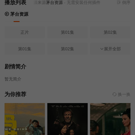
播放列表
当前资源来源
茅台资源
- 无需安装任何插件
倒序
茅台资源
正片
第01集
第02集
第01集
第02集
第03集
展开全部
第04集
第05集
第06集
剧情简介
暂无简介
第07集
第08集
第01集
为你推荐
换一换
第02集
第03集
第04集
第05集
第06集
第07集
第08集
第09集