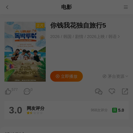
电影
你钱我花独自旅行5
正片
2026
/
韩国
/
剧情
/
2026上映
/
韩语
立即播放
茅台资源
577
0
3.0
网友评分
5.0
968次评分
豆
很差
较差
还行
推荐
力荐