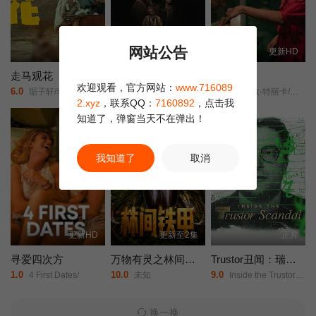
网站公告
HD
更新HD
更新HD
走马观花
离群索金
他人之眼
欢迎观看，官方网站：
www.716089
6.0
3.0
10.0
琚子轩/李聪/张越宁/高深/
麦肯吉·弗依/肖恩·宾/奥德娅·拉什/
杰丝敏·特丽卡/菲利波·蒂米/
2.xyz
，联系QQ：
7160892
，点击我
剧集
知道了，弹窗当天不在弹出！
我知道了
取消
更新HD
更新至2集
正片
寻爱四次方
万物有灵之林间铁甲
Trustor丑闻：瑞典金融案内幕
1.0
10.0
9.0
4 First Dates/
未知
Inside the Trustor Scandal/Trustor/
换一换