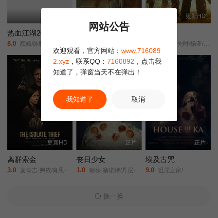
更新HD
更新HD
更新HD
网站公告
热血江湖2026
走马观花
猎虎贰
8.0
6.0
8.0
颜嫣/陈耿锋/颜雪凡/朱瑞祥/钟夫翔/
琚子轩/李聪/张越宁/高深/
康磊/李先时/杨亚/崔金迪/
欢迎观看，官方网站：
www.716089
2.xyz
，联系QQ：
7160892
，点击我
知道了，弹窗当天不在弹出！
我知道了
取消
更新HD
正片
正片
离群索金
丧日少女
埃及古咒
3.0
1.0
9.0
麦肯吉·弗依/肖恩·宾/奥德娅·拉什/
瑞秋·塞诺特/丹尼·德费拉里/
诅咒之家/
换一换