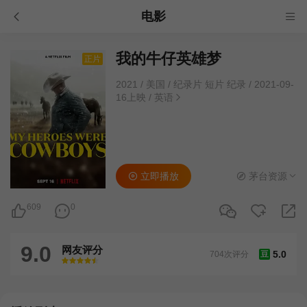
电影
我的牛仔英雄梦
正片
2021
/
美国
/
纪录片 短片 纪录
/
2021-09-
16上映
/
英语
立即播放
茅台资源
609
0
9.0
网友评分
5.0
704次评分
豆
很差
较差
还行
推荐
力荐