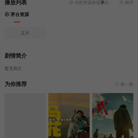
播放列表
当前资源来源
茅台资源
- 无需安
倒序
茅台资源
正片
剧情简介
暂无简介
为你推荐
换一换