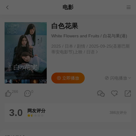
电影
白色花果
White Flowers and Fruits‎ / 白花与果(港)
2025
/
日本
/
剧情
/
2025-09-25(圣塞巴斯
蒂安电影节)上映
/
日语
立即播放
闪电播放
266
0
3.0
网友评分
386次评分
很差
较差
还行
推荐
力荐