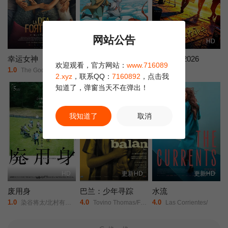
网站公告
更新至5集
HD
HD
幸运女神
世外
让爱回家2026
欢迎观看，官方网站：
www.716089
1.0
1.0
8.0
The Goddess of Luck/The Goddess Of Fortune/
Another.World/
未知
2.xyz
，联系QQ：
7160892
，点击我
知道了，弹窗当天不在弹出！
正片
我知道了
取消
HD
更新HD
更新HD
废用身
巴兰：少年寻踪
水流
1.0
4.0
4.0
染谷将太/北村有起哉/泷内公美/
Tovino Thomas/Farzana Palathingal/Abhiram Radhakrishnan/
Las Corrientes/