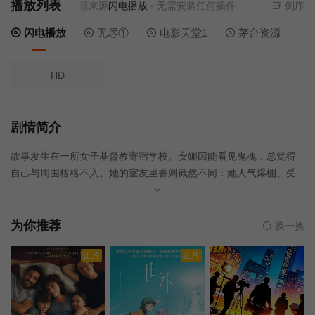
播放列表
当前资源来源
闪电播放
- 无需安装任何插件
倒序
闪电播放
无尽①
电影天堂1
茅台资源
HD
剧情简介
故事发生在一所女子基督教寄宿学校。安娜因能看见鬼魂，总觉得
自己与周围格格不入。她的室友里香则截然不同：她人气爆棚、受
人喜爱，是个让所有人都心生敬佩的优等生。然而，当里香选择自
杀后，整个学校都陷入了震动，其中最受打击的莫过于她最亲密的
朋友诗织——诗织始终难以接受这一失去，试图弄明白背后的缘
为你推荐
换一换
由。安娜发现里香的日记后，开始感觉到里香的灵魂在自己面前显
正片
正片
现，并且正慢慢渗入她的身体……