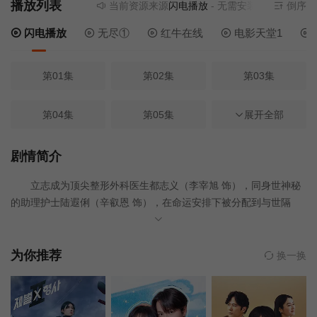
播放列表
当前资源来源
闪电播放
- 无需安装任何插件
倒序
闪电播放
无尽①
红牛在线
电影天堂1
第01集
第02集
第03集
第04集
第05集
第06集
展开全部
第07集
第08集
第09集
剧情简介
立志成为顶尖整形外科医生都志义（李宰旭 饰），同身世神秘
第10集
第11集
第12集
的助理护士陆遐俐（辛叡恩 饰），在命运安排下被分配到与世隔
绝、恶名昭彰的“平同岛”上工作。两个同样受伤的灵魂，在艰难环境
中共同成长，展开彼此疗愈的浪漫故事。 该剧改编自同名漫
画。
为你推荐
换一换