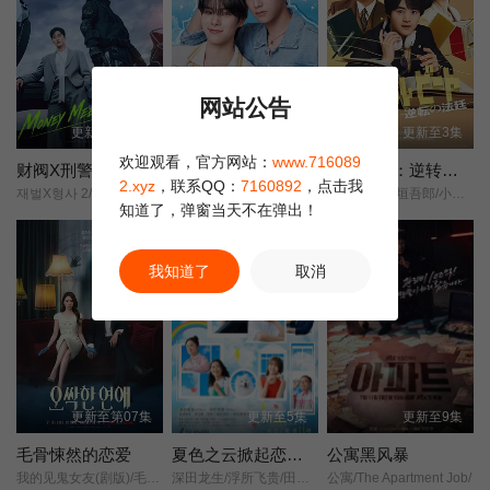
网站公告
更新至第02集
更新至第02集
更新至3集
欢迎观看，官方网站：
www.716089
财阀X刑警第二季
你的天空～晴转恋～
律政节拍：逆转法庭
2.xyz
，联系QQ：
7160892
，点击我
재벌X형사 2/재벌X형사2/财阀X刑警/2/财阀X刑警2/Flex x Cop2/纨绔子弟(韩国版)/
你的天空～天晴后的爱恋～/
铃鹿央士/稻垣吾郎/小雪/前原瑞树/夏生大湖/伊藤万理华/田中哲司/
知道了，弹窗当天不在弹出！
我知道了
取消
更新至第07集
更新至5集
更新至9集
毛骨悚然的恋爱
夏色之云掀起恋爱与风暴
公寓黑风暴
我的见鬼女友(剧版)/毛骨悚然的恋爱(剧版)/오싹한 연애: 나를 찾아줘/Chilling Romance: Find Me/Chilling Romance/Spellbound/Spooky in Love/
深田龙生/浮所飞贵/田边桃子/羽田美智子/井上肇/有楽/滨田麻里/原沙知绘/田口浩正/元冬树/阿久津仁爱/丈太郎/戸苅ニコル沙羅/丸山智己/山口麻友/猪俣玲音/
公寓/The Apartment Job/