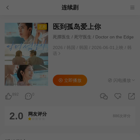
连续剧
医到孤岛爱上你
正片
死撑医生 / 死守医生 / Doctor on the Edge
2026
/
韩国
/
韩国
/
2026-06-01上映
/
韩
语
立即播放
闪电播放
892
0
2.0
网友评分
886次评分
很差
较差
还行
推荐
力荐