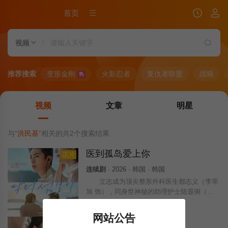
首页
视频
推荐搜索
变形金刚
火影忍者
复仇者联盟
战狼
热
视频
文章
明星
与“
洪民基
”相关的共
2
个搜索结果
医到孤岛爱上你
正片
连续剧
· 2026 · 韩国 · 韩国
立志成为顶尖整形外科医生都志义（李宰
旭 饰），同身世神秘的助理护士陆遐俐（辛
叡恩 饰），在命运安排下被分配到与世隔
绝、恶名昭彰的“平同岛”上工作。两个同样受
网站公告
伤的灵魂，在艰难环境中共同成长，展开彼此