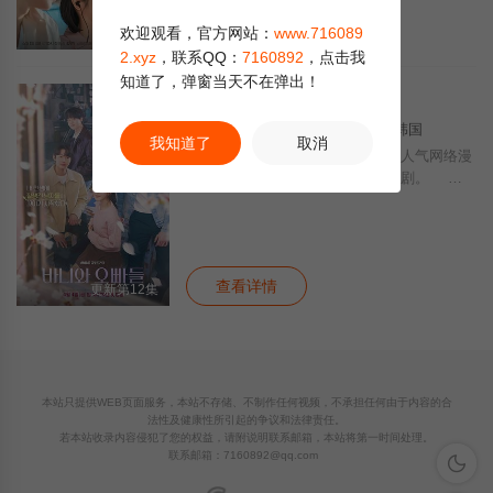
查看详情
欢迎观看，官方网站：
www.716089
全12集
2.xyz
，联系QQ：
7160892
，点击我
知道了，弹窗当天不在弹出！
芭妮与哥哥们
正片
连续剧
· 2025 · 韩国 · 喜剧 爱情 韩国
我知道了
取消
《被学长们包围的我》改编自同名人气网络漫
画，是一部以校园为背景的浪漫喜剧。 2
1岁的柏妮是一个颜控女大学生，因为大一时
谈恋爱遇上渣男，发誓要远离校园恋爱，却没
想到身边突然出现了五个帅哥，一时间她
查看详情
更新第12集
本站只提供WEB页面服务，本站不存储、不制作任何视频，不承担任何由于内容的合
法性及健康性所引起的争议和法律责任。
若本站收录内容侵犯了您的权益，请附说明联系邮箱，本站将第一时间处理。
联系邮箱：
7160892@qq.com
深色模