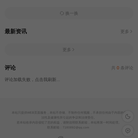
换一换
最新资讯
更多
更多
评论
共
0
条评论
评论加载失败，点击我刷新...
本站只提供WEB页面服务，本站不存储、不制作任何视频，不承担任何由于内容的合
深色模
法性及健康性所引起的争议和法律责任。
若本站收录内容侵犯了您的权益，请附说明联系邮箱，本站将第一时间处理。
联系邮箱：
7160892@qq.com
留言反