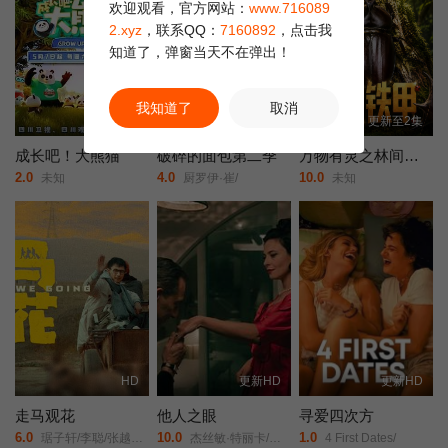
欢迎观看，官方网站：
www.716089
2.xyz
，联系QQ：
7160892
，点击我
知道了，弹窗当天不在弹出！
我知道了
取消
全13集
全12集
更新至2集
成长吧！大熊猫
破碎的面包第二季
万物有灵之林间铁甲
2.0
4.0
10.0
未知
厨罗伊·崔/
未知
HD
更新HD
更新HD
走马观花
他人之眼
寻爱四次方
6.0
10.0
1.0
琚子轩/李聪/张越宁/高深/
杰丝敏·特丽卡/菲利波·蒂米/
4 First Dates/