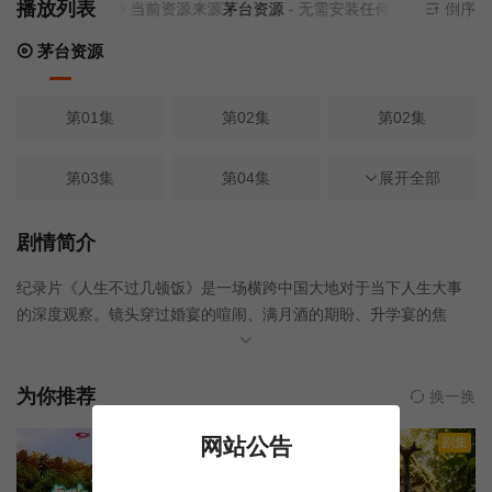
播放列表
当前资源来源
茅台资源
- 无需安装任何插件
倒序
茅台资源
第01集
第02集
第02集
第03集
第04集
第05集
展开全部
第06集
第01集
第02集
剧情简介
纪录片《人生不过几顿饭》是一场横跨中国大地对于当下人生大事
第03集
第04集
第05集
的深度观察。镜头穿过婚宴的喧闹、满月酒的期盼、升学宴的焦
灼、散伙饭的释然、乔迁宴的向往、庆功宴的激昂与生命谢宴的沉
第06集
第07集
静，记录当下一个个普通人如何
为你推荐
换一换
网站公告
正片
正片
剧集