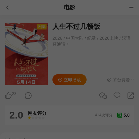
电影
人生不过几顿饭
剧集
2026
/
中国大陆
/
纪录
/
2026上映
/
汉语
普通话
立即播放
茅台资源
23
2.0
网友评分
5.0
414次评分
豆
很差
较差
还行
推荐
力荐