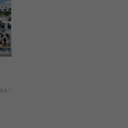
至2集
更多