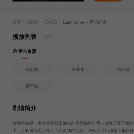
首页
连续剧
日韩剧
Last money～爱的价值
播放列表
资源
- 无需安装任何插件
茅台资源
第01集
第02集
第03集
第07集
剧情简介
清和生命是一家在业界颇富盛名的大型保险公司，其每天受理保险索
大，人心道德也沦丧到无以复加的地步，许多人开始动起了骗取保