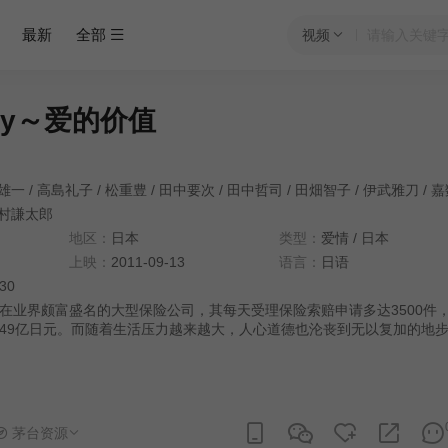
最新
全部
视频
ney～爱的价值
雄一
/
高島礼子
/
松重豊
/
田中要次
/
田中哲司
/
田畑智子
/
伊武雅刀
/
嘉
村謙太郎
地区：
日本
类型：
爱情
/
日本
上映：
2011-09-13
语言：
日语
:30
在业界颇富盛名的大型保险公司，其每天受理保险索赔申请多达3500件
49亿日元。而随着生活压力越来越大，人心道德也沦丧到无以复加的地
骗取保险金的脑筋，甚至不惜为此伤害无辜生命。清和生命下辖的保险金
，即是为了应对保险金诈骗而成立的重要部门。该部门由部长桐山茂（清
向岛朔太郎（伊藤英明 饰）是他最为得力的保险金查定员。向岛业务精
者抱以同情，但绝对秉公执法，拒绝任何不正当和可疑申请通关。新社员
饰）加入保金查定部，向岛被委派成为他的指导者。跟随着这位坚毅执着
茅台资源
将逐一展现在初涉世事的大野眼前……