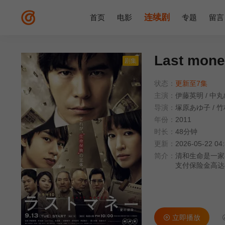
连续剧
首页
电影
专题
留言
Last mo
剧集
状态：
更新至7集
主演：
伊藤英明
/
中丸
导演：
塚原あゆ子
/
竹
年份：
2011
时长：
48分钟
更新：
2026-05-22 04
简介：
清和生命是一家
支付保险金高达
多人开始动起了
特殊案件调查组
饰）坐镇，下属
然会对一些申请
吾（中丸雄一 
立即播放
前辈，世间万象