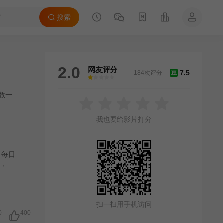
搜索
2.0
网友评分
7.5
184次评分
豆
很差
较差
还行
推荐
力荐
数一星
/
夏八木勲
我也要给影片打分
，每日
步，许
查定部
水昭博
湛，虽
大野圭
扫一扫用手机访问
的向岛
0
400