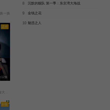
他最为
8
沉默的舰队 第一季：东京湾大海战
（中
9
金钱之花
换一换
……
10
魅惑之人
正片
全12集
李尚熙/李雪/南宫珉/金大明/朴炳垠/
剧集