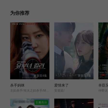
案件调查组，即是为了应对保险金诈骗而成立的重要部门。该部门
得力的保险金查定员。向岛业务精湛，虽然会对一些申请者抱以同
为你推荐
丸雄一 饰）加入保金查定部，向岛被委派成为他的指导者。跟随
更新至4集
更新至5集
杀手妈咪
爱情来了
丰臣
主妇杀手/有夫之妇杀手/Married Woman Killer/A Bona Fide Killer/
安喜延/
豆瓣高分