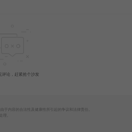
无评论，赶紧抢个沙发
何由于内容的合法性及健康性所引起的争议和法律责任。
处理。