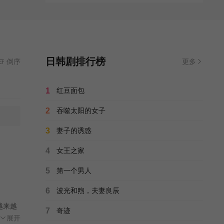
日韩剧排行榜
倒序
更多
1
红豆面包
2
吞噬太阳的女子
3
妻子的诱惑
4
女王之家
5
第一个男人
6
波光和煦，夫妻良辰
越来越
7
奇迹
特殊
展开