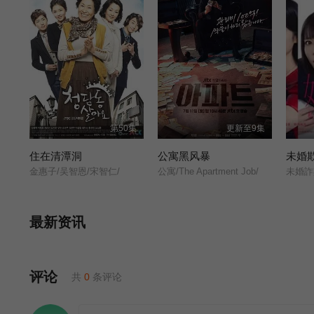
第50集
更新至9集
住在清潭洞
公寓黑风暴
金惠子/吴智恩/宋智仁/
公寓/The Apartment Job/
最新资讯
评论
共
0
条评论