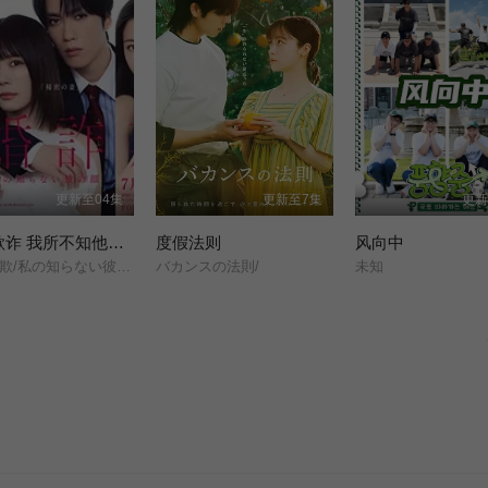
更新至04集
更新至7集
更新
未婚欺诈 我所不知他的真面目
度假法则
风向中
未婚詐欺/私の知らない彼の顔/
バカンスの法則/
未知