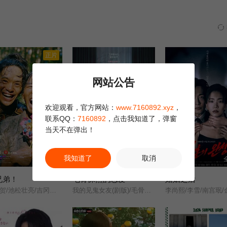
由部长桐山茂（清水昭博 饰）坐镇，下属向岛朔太郎（伊藤英明 饰）是
情，但绝对秉公执法，拒绝任何不正当和可疑申请通关。新社员大野圭吾
着这位坚毅执着的向岛前辈，世间万象将逐一展现在初涉世事的大野眼前
正片
网站公告
欢迎观看，官方网站：
www.7160892.xyz
，
联系QQ：
7160892
，点击我知道了，弹窗
当天不在弹出！
我知道了
取消
第30集
第8集
兄弟！
毛骨悚然的恋爱
婚姻之后
仲野太贺/池松壮亮/吉冈里帆/滨边美波/小栗旬/宫崎葵/安藤樱/白石圣/坂井真纪/宫泽艾玛/大东骏介/松下洸平/要润/中岛步/山口马木也/菅井友香/佳久创/井上和/滨田龙臣/仓泽杏菜/松本怜生/
我的见鬼女友(剧版)/毛骨悚然的恋爱(剧版)/오싹한 연애: 나를 찾아줘/Chilling Romance: Find Me/Chilling Romance/Spellbound/Spooky in Love/