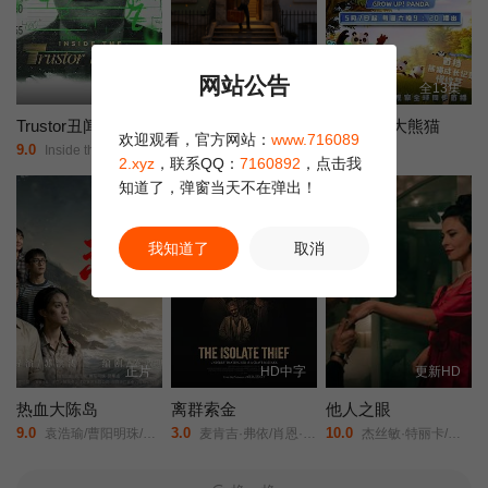
网站公告
正片
全5集
全13集
Trustor丑闻：瑞典金融案内幕
与谭弗朗斯一起回家
成长吧！大熊猫
欢迎观看，官方网站：
www.716089
9.0
1.0
2.0
Inside the Trustor Scandal/Trustor/
Home.at.Last.with.Tan.France/
未知
2.xyz
，联系QQ：
7160892
，点击我
知道了，弹窗当天不在弹出！
我知道了
取消
正片
HD中字
更新HD
热血大陈岛
离群索金
他人之眼
9.0
3.0
10.0
袁浩瑜/曹阳明珠/范事成/
麦肯吉·弗依/肖恩·宾/奥德娅·拉什/
杰丝敏·特丽卡/菲利波·蒂米/