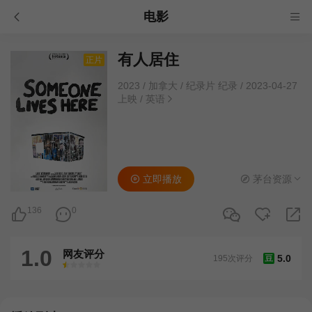
电影
有人居住
正片
2023
/
加拿大
/
纪录片 纪录
/
2023-04-27
上映
/
英语
立即播放
茅台资源
136
0
1.0
网友评分
5.0
195次评分
豆
很差
较差
还行
推荐
力荐