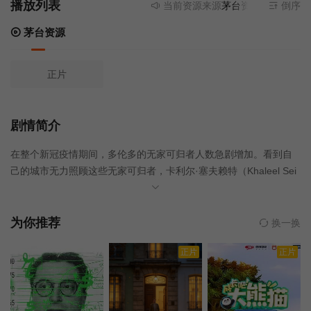
播放列表
当前资源来源
茅台资源
- 无需安装
倒序
茅台资源
正片
剧情简介
在整个新冠疫情期间，多伦多的无家可归者人数急剧增加。看到自
己的城市无力照顾这些无家可归者，卡利尔·塞夫赖特（Khaleel Sei
vwright）愤而辞去了全职木匠的工作，全身心投入到建造保温庇护
所——被称为“微型庇护所”——的事业中。卡利尔创新性地利用体温
取暖，他的努力赢得了国际医学界的关注。
为你推荐
换一换
正片
正片