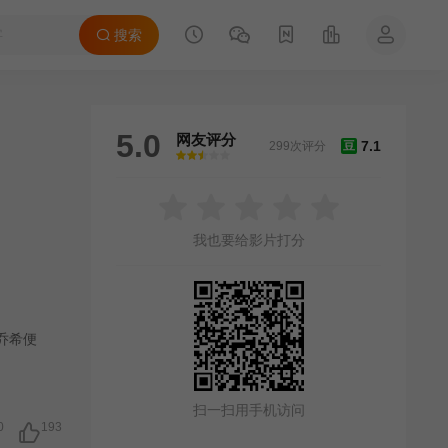
搜索
5.0
网友评分
7.1
299次评分
豆
很差
较差
还行
推荐
力荐
我也要给影片打分
乔希便
扫一扫用手机访问
0
193