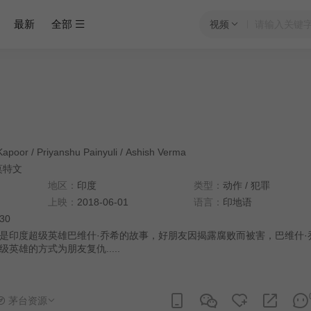
最新
全部
视频
Kapoor
/
Priyanshu Painyuli
/
Ashish Verma
莫特文
地区：
印度
类型：
动作
/
犯罪
上映：
2018-06-01
语言：
印地语
:30
是印度超级英雄巴维什·乔希的故事，好朋友因揭露腐败而被害，巴维什·
英雄的方式为朋友复仇.....
茅台资源