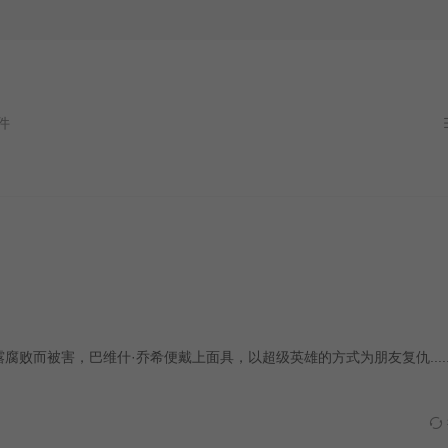
败而被害，巴维什·乔希便戴上面具，以超级英雄的方式为朋友复仇....