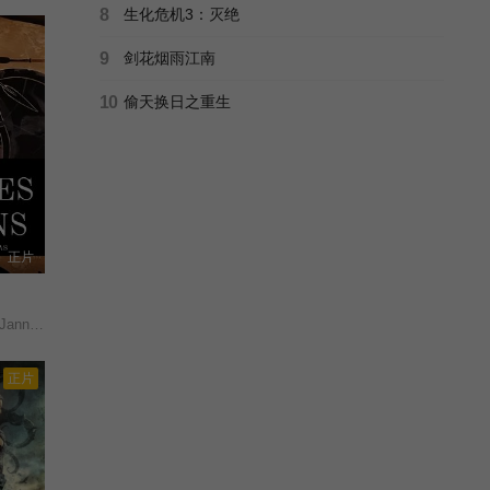
8
生化危机3：灭绝
9
剑花烟雨江南
10
偷天换日之重生
正片
s/Sky/
正片