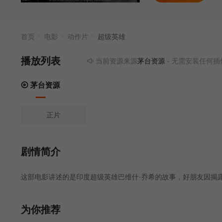
首页
电影
动作片
超级英雄
播放列表
当前资源来源
茅台资源
- 无需安装任何插件
茅台资源
正片
剧情简介
这部电影讲述的是印度超级英雄巴维什·乔希的故事，好朋友因揭露腐
为你推荐