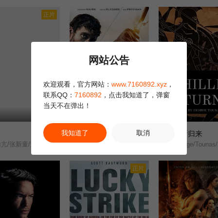
正片
网站公告
欢迎观看，官方网站：
www.7160892.xyz
，
联系QQ：
7160892
，点击我知道了，弹窗
当天不在弹出！
HD
正片
我知道了
取消
反抗者罗宾汉
阿喀琉斯归来
9.0
7.0
亢/张新童/董洋/刘珂君/
布耐恩·布莱塞得/马丁·福特/克里斯蒂安·奈恩/
George/Tounas/Janni
正片