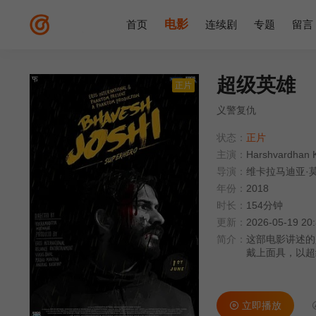
电影
首页
连续剧
专题
留言
超级英雄
正片
义警复仇
状态：
正片
主演：
Harshvardhan 
导演：
维卡拉马迪亚·
年份：
2018
时长：
154分钟
更新：
2026-05-19 20
简介：
这部电影讲述的
戴上面具，以超级
立即播放