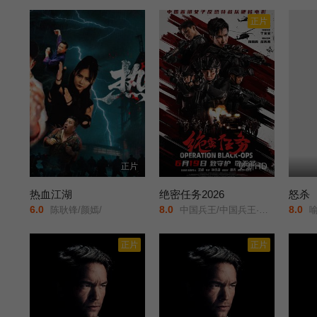
正片
正片
更新HD
热血江湖
绝密任务2026
怒杀
6.0
8.0
8.0
陈耿锋/颜嫣/
中国兵王/中国兵王·绝密任务/Operation Black-ops/
喻
正片
正片