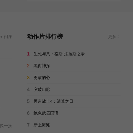
动作片排行榜
倒序
更多
1
生死与共：格斯·法拉斯之争
2
黑街神探
3
勇敢的心
4
突破山脉
5
再造战士4：清算之日
.
6
绝色武器国语
7
新上海滩
换一换