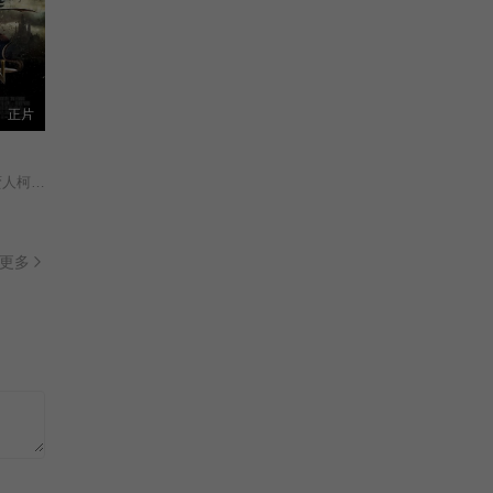
正片
者柯南/
更多