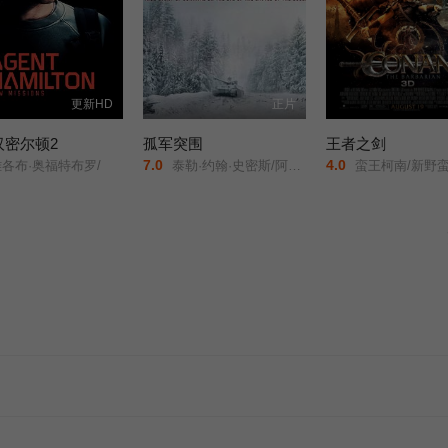
更新HD
正片
汉密尔顿2
孤军突围
王者之剑
7.0
4.0
各布·奥福特布罗/
泰勒·约翰·史密斯/阿塔纳斯·斯雷布雷夫/斯科特·伊斯特伍德/阿尔菲·斯图尔特/科林·汉克斯/洛恩·麦克菲登/卡洛琳·佩特/丹尼尔·罗德里戈兹/安洁纽·艾莉丝-泰勒/洛朗·莫雷尔/蒂莫西·布洛尔/
蛮王柯南/新野蛮人柯南/勇