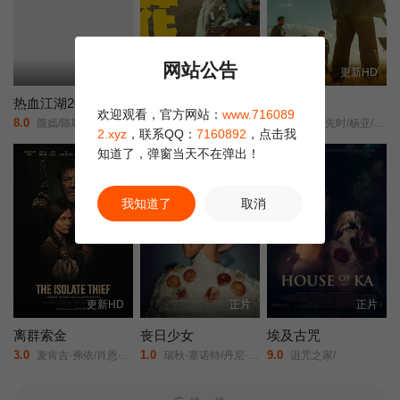
何成功破局，还黑娜以正义，证自己之清白，让我们拭目以待。本
片的IMDB评分为7.7分，印度2017本土票房迄今仅次于沙鲁克·汗主
演的《枭雄》（Raees），排第二位。
网站公告
更新HD
更新HD
更新HD
热血江湖2026
走马观花
猎虎贰
欢迎观看，官方网站：
www.716089
8.0
6.0
8.0
颜嫣/陈耿锋/颜雪凡/朱瑞祥/钟夫翔/
琚子轩/李聪/张越宁/高深/
康磊/李先时/杨亚/崔金迪/
2.xyz
，联系QQ：
7160892
，点击我
知道了，弹窗当天不在弹出！
我知道了
取消
更新HD
正片
正片
离群索金
丧日少女
埃及古咒
3.0
1.0
9.0
麦肯吉·弗依/肖恩·宾/奥德娅·拉什/
瑞秋·塞诺特/丹尼·德费拉里/
诅咒之家/