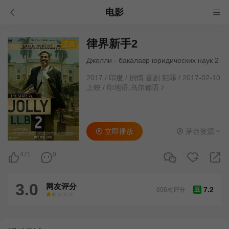
电影
律界新手2
正片
Джолли - бакалавр юридических наук 2
2017
/
印度
/
剧情 喜剧 犯罪
/
2017-02-10
上映
/
印地语,乌尔都语
立即播放
茅台资源
471
0
3.0
网友评分
7.2
606次评分
豆
很差
较差
还行
推荐
力荐