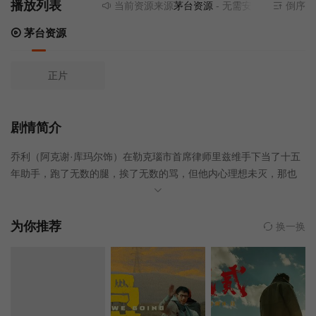
播放列表
当前资源来源
茅台资源
- 无需安装任何插件
倒序
茅台资源
正片
剧情简介
乔利（阿克谢·库玛尔饰）在勒克瑙市首席律师里兹维手下当了十五
年助手，跑了无数的腿，挨了无数的骂，但他内心理想未灭，那也
是他那为里兹维当了三十年秘书的父亲的愿望——成为一名独立的
律师。在为理想奔走过程中，他犯下了抱憾终生的错误，因为他，
导致为丈夫鸣冤的女子黑娜（沙尤尼·古普塔饰）跳楼自杀。在人生
为你推荐
换一换
的最低谷，他鼓足勇气，毅然决定接过里兹维律师都感棘手的黑娜
案。虽有美丽的妻子普什帕（胡玛·库雷希饰）的支持和协助，但却
要面对众人的歧视，警队的集体作案以及司法体系的低效等困难，
更要挑战大律师马图尔（阿努·卡普尔饰）的不败战绩，甚至要面对
克什米尔警察的双重围剿，可谓是螳螂挡车，四面楚歌。乔利该如