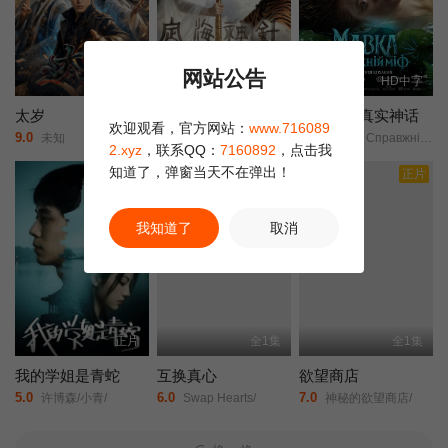
网站公告
更新HD
更新HD
HD中字
太岁
定海神针：九尾三世劫
玛夫卡：真实神话
欢迎观看，官方网站：
www.716089
9.0
1.0
9.0
未知
未知
Мавка. Справжній міф/
2.xyz
，联系QQ：
7160892
，点击我
知道了，弹窗当天不在弹出！
正片
正片
正片
我知道了
取消
正片
全1集
全1集
我的学姐是青蛇
互换真心
欲望商店
5.0
6.0
7.0
许博森/小青/
Swap Hearts/
神秘的欲望商店/