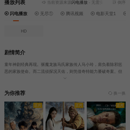
播放列表
当前资源来源
闪电播放
- 无需安装任何插件
倒序
闪电播放
无尽①
腾讯视频
电影天堂1
HD
剧情简介
童年神剧经典再现。驱魔龙族马氏家族传人马小玲，肩负着除邪惩
恶的家族使命。而二流侦探况天佑，则凭借奇特能力屡破奇案。但
实际上他一直在掩饰着不死不灭疯狂噬血的“血族”身份，本来相安无
事的日子，被一道“暗影”打破，两人在调查一起暗影袭击的事件中相
遇，出生入死的瞬间，百年恩怨所结下的宿命之锁，似乎已悄然解
为你推荐
换一换
开……
正片
正片
正片