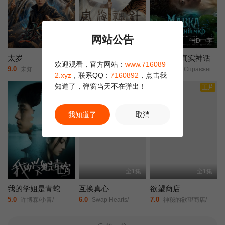
网站公告
更新HD
更新HD
HD中字
太岁
定海神针：九尾三世劫
玛夫卡：真实神话
欢迎观看，官方网站：
www.716089
9.0
1.0
9.0
未知
未知
Мавка. Справжній міф/
2.xyz
，联系QQ：
7160892
，点击我
知道了，弹窗当天不在弹出！
正片
正片
正片
我知道了
取消
正片
全1集
全1集
我的学姐是青蛇
互换真心
欲望商店
5.0
6.0
7.0
许博森/小青/
Swap Hearts/
神秘的欲望商店/