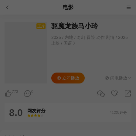
电影
驱魔龙族马小玲
正片
2025
/
内地
/
奇幻 冒险 动作 剧情
/
2025
上映
/
国语
立即播放
闪电播放
773
0
8.0
网友评分
412次评分
很差
较差
还行
推荐
力荐