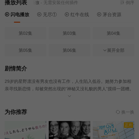
播放列表
前资源来源
闪电播放
- 无需安装任何插件
倒序
闪电播放
无尽①
红牛在线
茅台资源
第02集
第03集
第04集
第05集
第06集
第01集
展开全部
第07集
第08集
剧情简介
29岁的星野凛没有男友也没有工作，人生陷入低谷。她努力参加相
亲寻找新恋情，却被突然出现的“神秘又没礼貌的男人”搅得一团糟。
某天，在哥哥的拜托下，她接下了为一位“海归天才程序员”做家务的
短期委托。没想到出现在她面前的雇主，竟然正是那位让她相亲失
败的若月郁。孤高的天才程序员与爱操心的倒霉女孩，由契约关系
为你推荐
换一换
开始的同居生活逐渐展开，而若月也开始对这个“伪装女友”产生越来
正片
越强的执着，一段甜度爆表的恋爱喜剧由此展开。本剧改编自村山
犬的同名原著漫画。