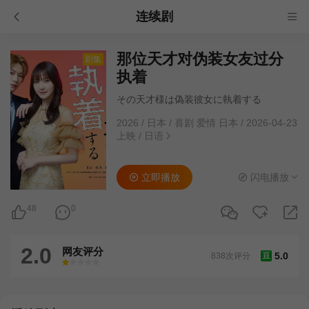
连续剧
那位天才对伪装女友过分
剧集
执着
その天才様は偽装彼女に執着する
2026
/
日本
/
喜剧 爱情 日本
/
2026-04-23
上映
/
日语
立即播放
闪电播放
48
0
2.0
网友评分
5.0
838次评分
豆
很差
较差
还行
推荐
力荐