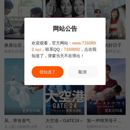
网站公告
更新至01集
更新至4集
更新至91集
欢迎观看，官方网站：
www.716089
换座位后，发现身后的男生好像喜欢我
大追踪〜警视厅SSBC强行犯系〜 第二季
我们愉快的好日子
2.xyz
，联系QQ：
7160892
，点击我
换座位后/坐在我后面的男生好像喜欢我/After Moving Seats/ The Boy Behind Me Has A Crush On Me/ย้ายที่นั่งทั้งที ไหงผู้ชายที่นั่งข้างหลังมาชอบผมได้ล่ะ/
大森南朋/相叶雅纪/松下奈绪/
严贤京/尹仲勋/申正允/尹多英/金惠玉/鲜于在德/尹多勋/文喜京/李商淑/郑孝彬/李家豪/郑永琡/
知道了，弹窗当天不在弹出！
我知道了
取消
更新至93集
更新至2集
更新至05集
风，带有香气
大空港～GATE24～
第一声啼哭母子救命急救班
见上爱/上坂树里/水野美纪/早坂美海/小林隆/小林虎之介/津崎史郎/岩瀬顕子/三浦贵大/根岸季衣/大岛美幸/义达祐未/たくや/原田泰造/北村一辉/佐野晶哉/藤原季节/林裕太/坂东弥十郎/内田慈/小倉史也/片冈鹤太郎/松金米子/广冈由里子/春海四方/多部未华子/高岛政宏/二田絢乃/中田青渚/井上向日葵/丸山礼/研直子/生田绘梨花/菊池亚希子/中井友望/木越明/原嶋凛/玄理/伊势志摩/古川雄大/坂口涼太郎/平野生成/森田甘路/猫背椿/饭尾和树/若林时英/村上穂乃佳/东野绚香/大河原次郎/野添义弘/筒井道隆/仲/
未知
初啼/First Cry/ファーストクライ/