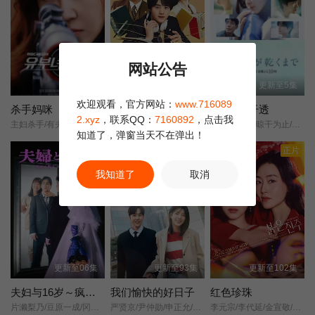
网站公告
更新至3集
更新至3集
更新至5集
欢迎观看，官方网站：
www.716089
杀手妈咪
律政节拍：逆转法庭
直到T恤干透
2.xyz
，联系QQ：
7160892
，点击我
主妇杀手/有夫之妇杀手/Married Woman Killer/A Bona Fide Killer/
铃鹿央士/稻垣吾郎/小雪/前原瑞树/夏生大湖/伊藤万理华/田中哲司/
T恤渐干/T恤晾干为止/直到T恤干了为止/Until the T-Shirt Dries/
知道了，弹窗当天不在弹出！
正片
正片
我知道了
取消
更新至06集
更新至93集
更新至102集
夫妇与16岁～疯狂的邻居～
我们愉快的好日子
红色珍珠
片濑梨乃/豆原一成/冈田结实/林芽亚里/平野生成/北村优衣/西山茧子/
严贤京/尹仲勋/申正允/尹多英/金惠玉/鲜于在德/尹多勋/文喜京/李商淑/郑孝彬/李家豪/郑永琡/
李元宗/李代延/金宣敬/李甫姫/朴真熙/韩振熙/李应敬/金惠仙/이정용/채빈/