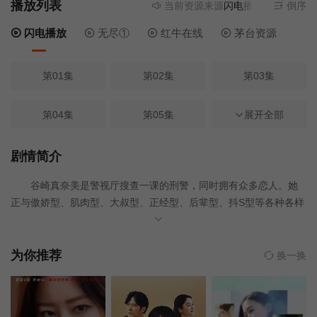
播放列表
当前资源来源
闪电播放
- 无需安装
倒序
闪电播放
无尽①
红牛在线
茅台资源
第01集
第02集
第03集
第04集
第05集
第06集
展开全部
第07集
第08集
第09集
剧情简介
谷崎真奈美是警视厅搜查一课的刑警，同时拥有众多恋人。她
第10集
第11集
第12集
正与傲娇型、肌肉型、大叔型、正经型、后辈型、抖S型等各种各样
的男友们尽情享受着人生。 然而某天，与她发生过关系的男性
突然接连惨遭杀害。为了追查这起离奇连续杀人事件的背后真相，
她与暗恋自己的后辈刑警壮马组成了搭档。
为你推荐
换一换