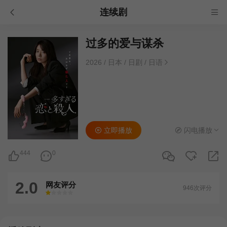
连续剧
过多的爱与谋杀
2026
/
日本
/
日剧
/
日语
立即播放
闪电播放
444
0
2.0
网友评分
946次评分
很差
较差
还行
推荐
力荐