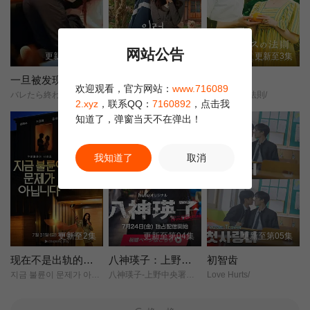
网站公告
更新至第01集
已完结
更新至3集
一旦被发现就完了
我的荒糖恋爱
度假法则
欢迎观看，官方网站：
www.716089
バレたら終わり/
这糟糕的爱情/这该死的爱情/
バカンスの法則/
2.xyz
，联系QQ：
7160892
，点击我
知道了，弹窗当天不在弹出！
我知道了
取消
更新至2集
更新至第04集
更新至第05集
现在不是出轨的问题
八神瑛子：上野中央署组织犯罪对策课
初智齿
지금 불륜이 문제가 아닙니다/
八神瑛子-上野中央署组织犯罪对策课-/
Love Hurts/