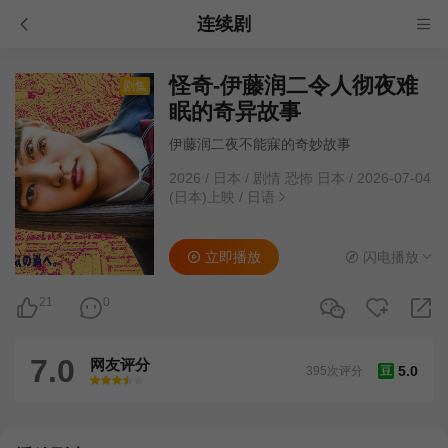
连续剧
怪奇-伊藤润二令人彻夜难
剧集
眠的奇异故事
伊藤润二夜不能寐的奇妙故事
2026
/
日本
/
剧情 恐怖 日本
/
2026-07-04
(日本)上映
/
日语
立即播放
闪电播放
21
0
7.0
网友评分
5.0
395次评分
豆
很差
较差
还行
推荐
力荐