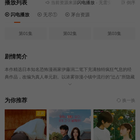
播放列表
当前资源来源
闪电播放
- 无需安装任何插件
倒序
闪电播放
无尽①
茅台资源
第01集
第02集
第03集
剧情简介
本作精选日本知名恐怖漫画家伊藤润二笔下充满独特疯狂气息的经
典作品，改编为真人单元剧。以浓雾弥漫小镇中流行的“辻占”所隐藏
的恐惧与执念为主轴，收录《死者的恋爱烦恼》《幻痛宅邸》《肋
骨女子》《霸凌女孩》《偷脸人》《父亲的心》《记忆》《二手唱
片》《笔友》《押切异谈》《地缚者》《富夫·红高领》《缓慢的离
为你推荐
换一换
别》等13个怪异故事。由伊藤润二的惊悚世界观与新锐创作者联
正片
手，以单元剧形式呈现令人不寒而栗、难以入眠的奇妙恐怖体验。