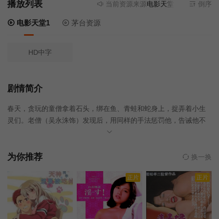
播放列表
当前资源来源
电影天堂1
- 无需安装任
倒序
电影天堂1
茅台资源
HD中字
剧情简介
春天，贪玩的童僧拿着石头，绑在鱼、青蛙和蛇身上，捉弄着小生
灵们。老僧（吴永洙饰）发现后，用同样的手法惩罚他，告诫他不
可胡来。 夏天，
十七岁的少僧（徐在京饰）为久居深山的修行日子苦闷不已。有一
天，一名患病少女（何丽珍饰）在母亲陪同下，来到寺庙拜佛求平
为你推荐
换一换
安，并留下疗养。少年开 始忍受不住异性相吸所带来的诱惑……
正片
正片
秋天，青年（金永敏
饰）在外面杀人后重返寺庙，请求谅解。老僧命其刻写心经，去掉
罪孽，同时，追捕逃犯的警察也赶到寺庙……
冬天，服完刑期的中年男子（金基德