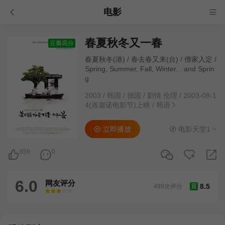
电影
春夏秋冬又一春
豆瓣高分
春夏秋冬(港) / 春去春又来(台) / 僧家入定 /
Spring, Summer, Fall, Winter... and Sprin
g
2003
/
韩国 / 德国
/
剧情 伦理
/
2003-08-1
4(洛迦诺电影节)上映
/
韩语
立即播放
电影天堂1
659
0
6.0
网友评分
8.5
499次评分
豆
很差
较差
还行
推荐
力荐