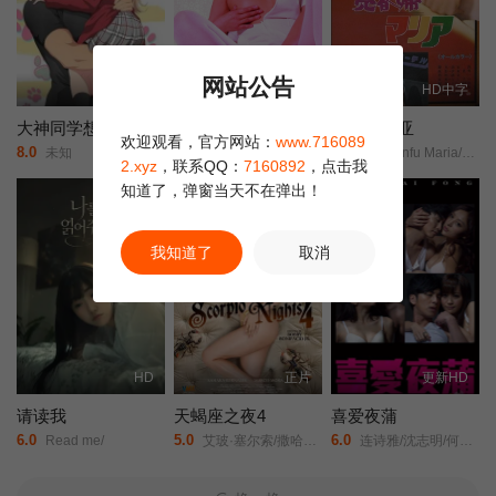
饰）回到山中寺庙，重新开始修行苦练。一名妇女突然探访寺庙，
并留下了一个男婴，希望能被收留。
之后，又一个春天到来。
网站公告
已完结
HD中字
HD中字
大神同学想要被吃掉
白衣天使的故事：下流的行为
新宿玛利亚
欢迎观看，官方网站：
www.716089
8.0
6.0
6.0
未知
Hakui monogatari: okasu!/Story of White Coat: Indecent Acts/白衣物語/淫す！/
Baishunfu Maria/Shinjuku Maria/
2.xyz
，联系QQ：
7160892
，点击我
知道了，弹窗当天不在弹出！
我知道了
取消
HD
正片
更新HD
请读我
天蝎座之夜4
喜爱夜蒲
6.0
5.0
6.0
Read me/
艾玻·塞尔索/撒哈拉·伯纳莱斯/阿尔比·卡西诺/Marco Mora/
连诗雅/沈志明/何佩瑜/陈柏宇/