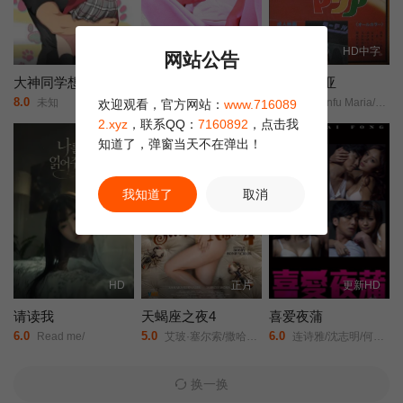
已完结
HD中字
HD中字
网站公告
大神同学想要被吃掉
白衣天使的故事：下流的行为
新宿玛利亚
8.0
6.0
6.0
未知
Hakui monogatari: okasu!/Story of White Coat: Indecent Acts/白衣物語/淫す！/
Baishunfu Maria/Shinjuku Maria/
欢迎观看，官方网站：
www.716089
2.xyz
，联系QQ：
7160892
，点击我
知道了，弹窗当天不在弹出！
我知道了
取消
HD
正片
更新HD
请读我
天蝎座之夜4
喜爱夜蒲
6.0
5.0
6.0
Read me/
艾玻·塞尔索/撒哈拉·伯纳莱斯/阿尔比·卡西诺/Marco Mora/
连诗雅/沈志明/何佩瑜/陈柏宇/
换一换