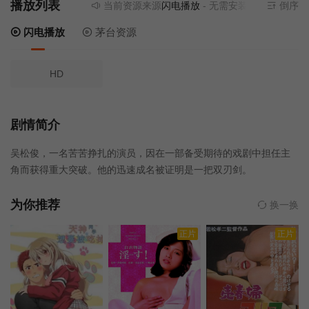
播放列表
当前资源来源
闪电播放
- 无需安装任何插件
倒序
闪电播放
茅台资源
HD
剧情简介
吴松俊，一名苦苦挣扎的演员，因在一部备受期待的戏剧中担任主
角而获得重大突破。他的迅速成名被证明是一把双刃剑。
为你推荐
换一换
正片
正片