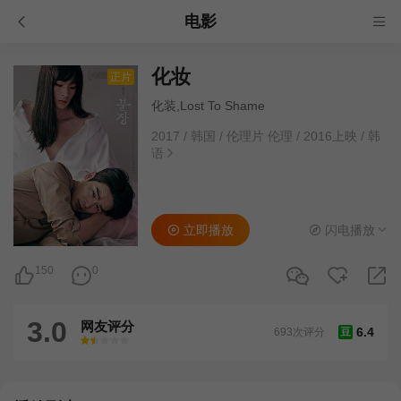
电影
化妆
正片
化装,Lost To Shame
2017
/
韩国
/
伦理片 伦理
/
2016上映
/
韩
语
立即播放
闪电播放
150
0
3.0
网友评分
6.4
693次评分
豆
很差
较差
还行
推荐
力荐