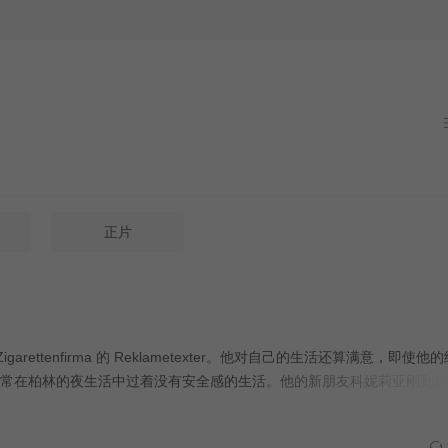
正片
ttenfirma 的 Reklametexter。他对自己的生活还算满意，即使他
常在柏林的夜生活中过着没有安全感的生活。他的新朋友科妮莉亚刚到柏
的命运发生了逆转：由于1927年的经济危机，法比安的生活开始一点一