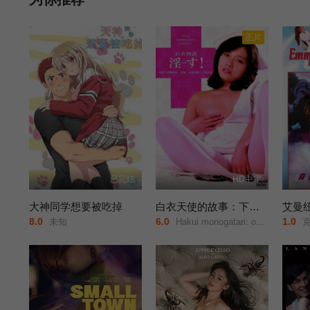
正片
已完结
HD中字
大神同学想要被吃掉
白衣天使的故事：下流的行为
8.0
6.0
1.0
未知
Hakui monogatari: okasu!/Story of White Coat: Indecent Acts/白衣物語/淫す！/
克里丝塔·