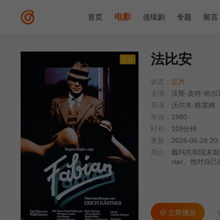
电影
首页
连续剧
专题
留言
法比安
正片
状态：
正片
主演：
汉斯·皮特·哈尔
导演：
沃尔夫·格雷姆
年份：
1980
时长：
109分钟
更新：
2026-06-28 20
简介：
魏玛共和国末期的柏
xter。他对
朋友拉布德一起
林，去看即将上
1927年的经
立即播放