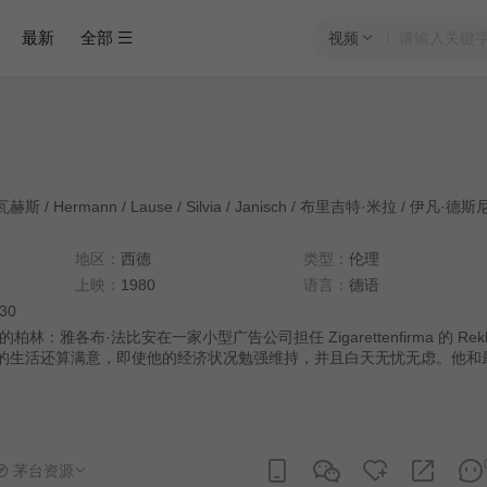
最新
全部
视频
瓦赫斯
/
Hermann
/
Lause
/
Silvia
/
Janisch
/
布里吉特·米拉
/
伊凡·德斯
地区：
西德
类型：
伦理
上映：
1980
语言：
德语
:30
林：雅各布·法比安在一家小型广告公司担任 Zigarettenfirma 的 Rekla
自己的生活还算满意，即使他的经济状况勉强维持，并且白天无忧无虑。他和
，经常在柏林的夜生活中过着没有安全感的生活。他的新朋友科妮莉亚刚
映的电影，很有魅力。但是有一天，这个粗心的年轻人的命运发生了逆转
济危机，法比安的生活开始一点一点地脱离困境。
茅台资源