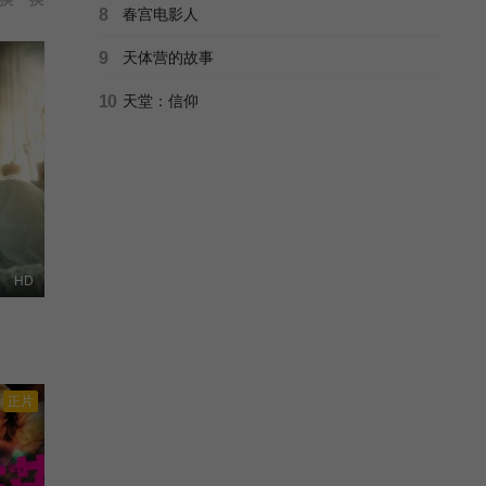
8
春宫电影人
9
天体营的故事
10
天堂：信仰
HD
正片