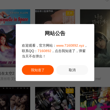
正片
网站公告
欢迎观看，官方网站：
www.7160892.xyz
，
联系QQ：
7160892
，点击我知道了，弹窗
当天不在弹出！
HD中字
HD中字
我知道了
取消
艾曼纽在太空2：欲望世界
新宿玛利亚
请读我
6.0
6.0
艾伦/Paul/Michael/Robinson/P.S./Sono/
Baishunfu Maria/Shinjuku Maria/
Read me/
正片