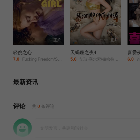
正片
正片
轻佻之心
天蝎座之夜4
喜爱
7.0
5.0
6.0
Fucking Freedom/Smalltown Girl/Easy Girl/
艾玻·塞尔索/撒哈拉·伯纳莱斯/阿尔比·卡西诺/Marco Mora/
连诗
最新资讯
评论
共
0
条评论