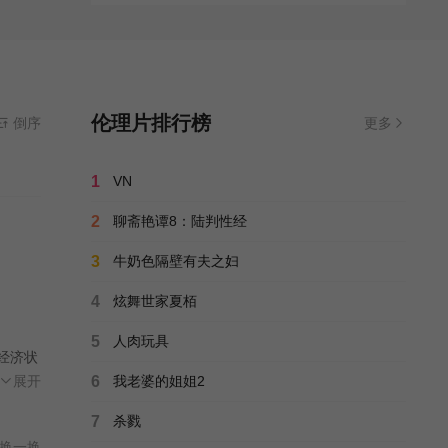
伦理片排行榜
倒序
更多
1
VN
2
聊斋艳谭8：陆判性经
3
牛奶色隔壁有夫之妇
4
炫舞世家夏栢
5
人肉玩具
的经济状
林，
展开
6
我老婆的姐姐2
点地脱
7
杀戮
换一换