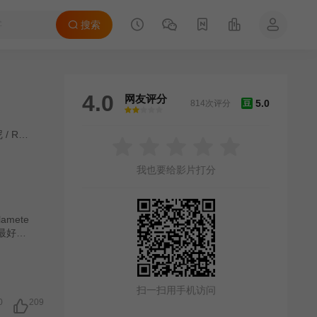
搜索
4.0
网友评分
5.0
814次评分
豆
很差
较差
还行
推荐
力荐
尼
/
Ruth
/
Niehaus
/
查尔斯·雷尼尔
/
Mijanou
/
Van
/
Baarzel
我也要给影片打分
mete
最好的
到柏
：由于
扫一扫用手机访问
0
209