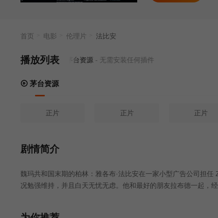
首页
电影
伦理片
法比安
播放列表
当前资源来源
茅台资源
- 无需安装任何插件
茅台资源
正片
正片
正片
剧情简介
魏玛共和国末期的柏林：雅各布·法比安在一家小型广告公司担任 Zigare
况勉强维持，并且白天无忧无虑。他和最好的朋友拉布德一起，经
去看即将上映的电影，很有魅力。但是有一天，这个粗心的年轻人
离困境。
为你推荐