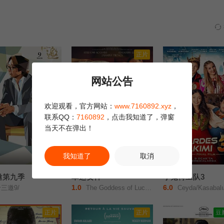
却依旧被血缘紧紧联系在一起。
正片
网站公告
欢迎观看，官方网站：
www.7160892.xyz
，
联系QQ：
7160892
，点击我知道了，弹窗
当天不在弹出！
我知道了
取消
第13集
更新至5集
邀第九季
幸运女神
小鬼特工队3
1.0
6.0
三邀9/
The Goddess of Luck/The Goddess Of Fortune/
Ceyda/Kasabalı/费拉特·阿
正片
正片
豆