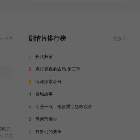
剧情片排行榜
倒序
更多
1
长路归家
2
克拉克森的农场 第三季
3
海洋探索者号
4
费城故事
5
命悬一线：伦敦重症急救实录
6
母亲节幽会
警察弗
7
野兽们的战争
间的
展开