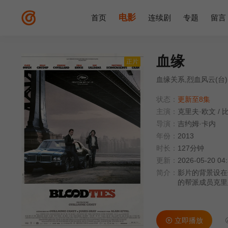
电影
首页
连续剧
专题
留言
血缘
正片
血缘关系,烈血风云(台)
状态：
更新至8集
主演：
克里夫·欧文
/
导演：
吉约姆·卡内
年份：
2013
时长：
127分钟
更新：
2026-05-20 04
简介：
影片的背景设在
的帮派成员克里
克将他接回家中
间的矛盾也不可
一起。
立即播放