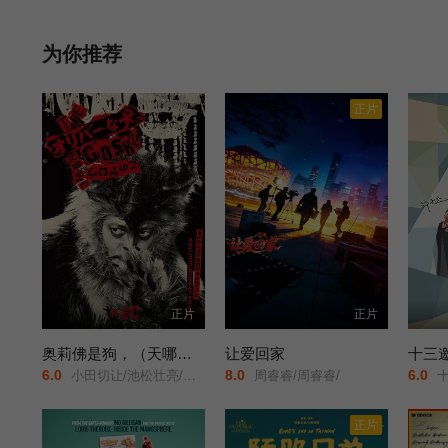
矛盾也不可避免地爆发。立场对立，生活迥然不同的两兄弟，命运
为你推荐
正片
正片
正片
奥莉佛是狗，（天哪！！）这家伙电影版
让爱回家
十三
6.0
8.0
6.0
小田切让/池松壮亮/麻生久美子/
周睿睿/周睿睿/
十
正片