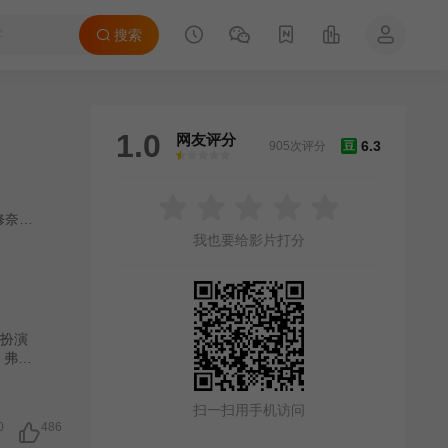
搜索
1.0
网友评分
6.3
905次评分
豆
很差
较差
还行
推荐
力荐
奈尔
/
詹姆斯·肯恩
/
莉莉·泰勒
/
诺亚·艾默里奇
/
格里芬·邓恩
我也要给影片打分
文扮演
，弗兰
兄弟之
联系在
扫一扫用手机访问
0
486