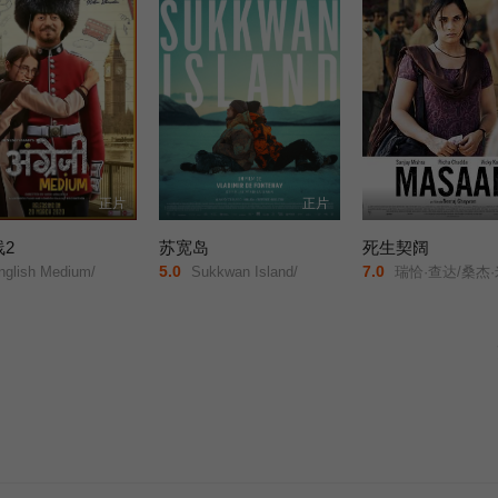
正片
正片
2
苏宽岛
死生契阔
5.0
7.0
glish Medium/
Sukkwan Island/
瑞恰·查达/桑杰·米什拉/维杰·卡沙尔/潘卡·特里帕蒂/施