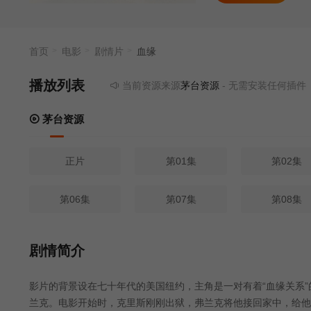
首页
电影
剧情片
血缘
播放列表
当前资源来源
茅台资源
- 无需安装任何插件
茅台资源
正片
第01集
第02集
第06集
第07集
第08集
剧情简介
影片的背景设在七十年代的美国纽约，主角是一对有着“血缘关系”
兰克。电影开始时，克里斯刚刚出狱，弗兰克将他接回家中，给他