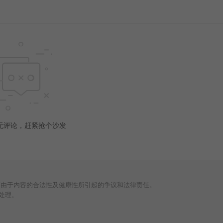
无评论，赶紧抢个沙发
何由于内容的合法性及健康性所引起的争议和法律责任。
处理。