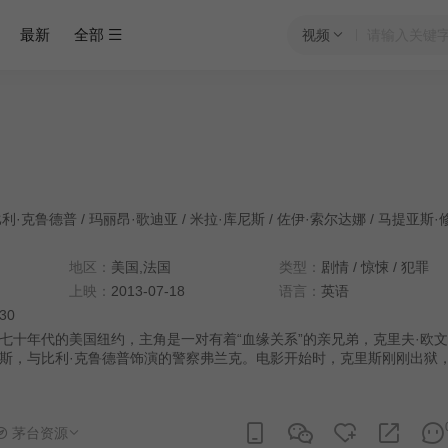
最新
全部
视频
比利·克鲁德普
/
玛丽昂·歌迪亚
/
米拉·库尼斯
/
佐伊·索尔达娜
/
马提亚斯·修
地区：
美国,法国
类型：
剧情
/
惊悚
/
犯罪
上映：
2013-07-18
语言：
英语
:30
七十年代的美国纽约，主角是一对有着“血缘关系”的亲兄弟，克里夫·欧
斯，与比利·克鲁德普饰演的警察弗兰克。电影开始时，克里斯刚刚出狱
，给他找工作，帮他联系前妻和孩子，而当克里斯渐渐重回帮派的旧路，
避免地爆发。立场对立，生活迥然不同的两兄弟，命运却依旧被血缘紧紧
茅台资源