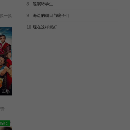
8
巡演转学生
9
海边的朝日与骗子们
换一换
10
现在这样就好
正片
尔拜伦/
瓣高分