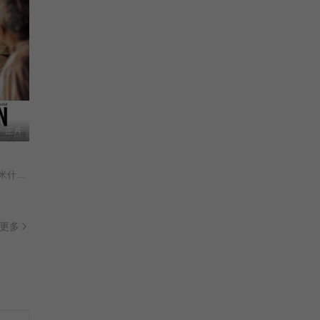
正片
维塔·特里帕蒂/
更多