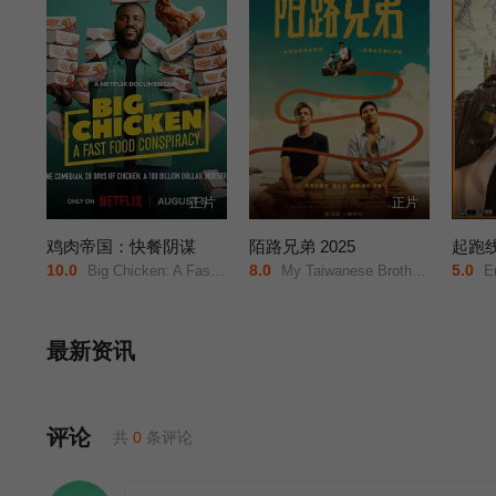
正片
正片
鸡肉帝国：快餐阴谋
陌路兄弟 2025
起跑线
10.0
8.0
5.0
Big Chicken: A Fast Food Conspiracy/
My Taiwanese Brothers/
En
最新资讯
评论
共
0
条评论