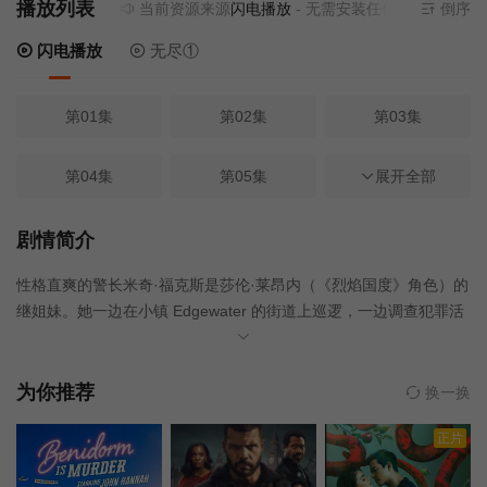
播放列表
当前资源来源
闪电播放
- 无需安装任何插件
倒序
闪电播放
无尽①
第01集
第02集
第03集
第04集
第05集
第06集
展开全部
第07集
第08集
第09集
剧情简介
性格直爽的警长米奇·福克斯是莎伦·莱昂内（《烈焰国度》角色）的
第10集
第11集
第12集
继姐妹。她一边在小镇 Edgewater 的街道上巡逻，一边调查犯罪活
动，同时还要应付前科累累的父亲和任性的女儿。
第01集
第02集
第03集
为你推荐
换一换
第04集
第05集
第06集
正片
第07集
第08集
第09集