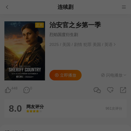
连续剧
治安官之乡第一季
正片
烈焰国度衍生剧
2025
/
美国
/
剧情 犯罪 美国
/
英语
立即播放
闪电播放
448
0
8.0
网友评分
961次评分
很差
较差
还行
推荐
力荐