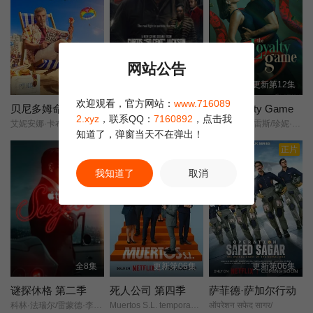
第10集
第11集
第12集
网站公告
第13集
第14集
第15集
更新至1集
更新至1集
更新第12集
欢迎观看，官方网站：
www.716089
第16集
第17集
第18集
贝尼多姆命案
战斗之地
The Loyalty Game
2.xyz
，联系QQ：
7160892
，点击我
艾妮安娜·卡布罗尔/艾伦·麦肯纳/约翰·汉纳/伊娃·范·德·古奇特/伊恩·克宁汉/吉姆·英格利氏/Samantha·Power/Tábata·Cerezo/阿里·哈迪曼/诺埃·塞贝尔/奥马尔·沙克尔/Carolina·Bécquer/Damian·Schedler·Cruz/Vaitiare·Ramos/
Fightland/
杰里科·罗萨雷斯/珍妮·古铁雷斯/卡米娜·维拉罗尔/
知道了，弹窗当天不在弹出！
第19集
第20集
正片
正片
正片
我知道了
取消
全8集
更新第06集
更新第06集
谜探休格 第二季
死人公司 第四季
萨菲德·萨加尔行动
科林·法瑞尔/雷蒙德·李/谢伊·惠格姆/杰克·托帕利安/劳拉·唐奈里/托尼·达尔顿/萨莎·卡莱/河镇/布赖恩·吉利斯/艾琳·吴/
Muertos S.L. temporada 4/
ऑपरेशन सफेद सागर/