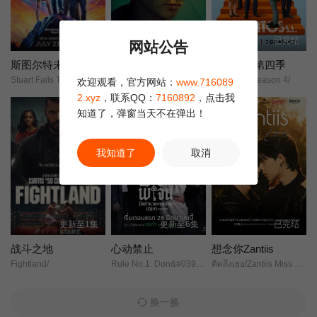
更新至3集
更新至第06集
已完结
网站公告
斯图尔特未能拯救宇宙
末日地堡第三季
死人公司第四季
Stuart Fails To Save The Universe/
羊毛战记/羊毛记/
Death Inc. season 4/
欢迎观看，官方网站：
www.716089
2.xyz
，联系QQ：
7160892
，点击我
知道了，弹窗当天不在弹出！
我知道了
取消
更新至1集
更新至6集
已完结
战斗之地
心动禁止
想念你Zantiis
Fightland/
Rule No.1: Don&#039;t Be Too Emotional/
คิดถึงเธอ/Zantiis Miss You/
换一换