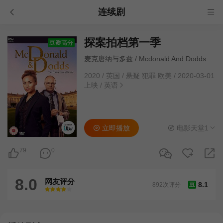
连续剧
探案拍档第一季
豆瓣高分
麦克唐纳与多兹 / Mcdonald And Dodds
2020
/
英国
/
悬疑 犯罪 欧美
/
2020-03-01
上映
/
英语
立即播放
电影天堂1
79
0
8.0
网友评分
8.1
892次评分
豆
很差
较差
还行
推荐
力荐