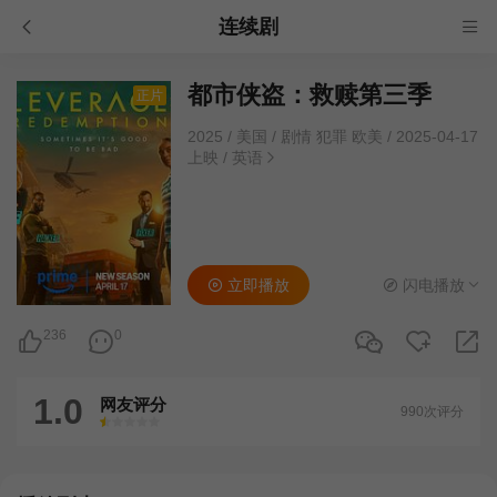
连续剧
都市侠盗：救赎第三季
正片
2025
/
美国
/
剧情 犯罪 欧美
/
2025-04-17
上映
/
英语
立即播放
闪电播放
236
0
1.0
网友评分
990次评分
很差
较差
还行
推荐
力荐