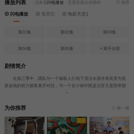
播放列表
当前资源来源
闪电播放
- 无需安装任何插件
倒序
闪电播放
无尽①
电影天堂1
第01集
第02集
第03集
第04集
第05集
第06集
展开全部
第07集
第08集
第09集
剧情简介
在第三季中，团队与一个偷取人们地下清洁水源并将其变为肮
第10集
脏金钱的权力掮客展开对抗，与一个在小镇中既是法官又是陪审团
的市长斗智斗勇，设法躲避一个在骗局中半路追上他们的目标，智
斗一个兼营国际敲诈的台球高手，并揭露一个剥削童工的工业家。
与此同时，他们还得应对来自过去敌人的精密复仇计划，以及处理
为你推荐
换一换
新的人际关系所带来的后果。但无论面对什么挑战，只要有人需要
正片
帮助，他们总会提供……“天赐之力”。