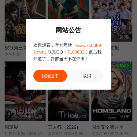
网站公告
第8集完结
第12集
第3集
欢迎观看，官方网站：
www.716089
权欲第三章第五季
The Loyalty Game
校园恋爱警报
2.xyz
，联系QQ：
7160892
，点击我
少年卡南/
杰里科·罗萨雷斯/珍妮·古铁雷斯/卡米娜·维拉罗尔/
班级暗恋危机/
知道了，弹窗当天不在弹出！
豆瓣高分
我知道了
取消
更新至27集
第6集完结
第9集
黑珊瑚
三人行（2026）
国土安全第八季
甘东·阿卡赞/拉娜帕·翁塔娜特/莫拉克·桑塔维/塔纳功·陂沙亚侬/玛妮娜·甘姆雯/帕拉查功·皮亚萨库乔/周·艮欧若戈·塔潘努特/松希·努诺卡空希/缓乐莉·格隆格侬/温拿·圭毕达/迪·威威迪·巴沃隆凯拉霆卡州恩/
奥古斯特·维特根斯坦/菲力克斯·桑德曼/
克莱尔·丹尼斯/曼迪·帕廷金/莱纳斯·罗彻/科斯塔·罗宁/莫瑞·史特林/尼姆拉特·考尔/穆罕默德·巴克里/安德莉·代克/克里夫·张伯伦/杰森.托特纳姆/蒂姆·金尼/