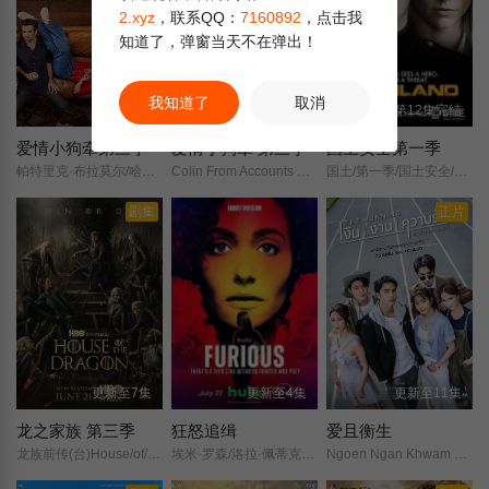
2.xyz
，联系QQ：
7160892
，点击我
知道了，弹窗当天不在弹出！
我知道了
取消
第3集
更新第03集
第12集完结
爱情小狗牵第三季
爱情小狗牵 第三季
国土安全第一季
帕特里克·布拉莫尔/哈丽特·戴尔/
Colin From Accounts Season 3/
国土/第一季/国土安全/第一季/
剧集
正片
更新至7集
更新至4集
更新至11集
龙之家族 第三季
狂怒追缉
爱且衡生
龙族前传(台)House/of/the/Dragon/Season/3/
埃米·罗森/洛拉·佩蒂克鲁/斯科特·麦克纳里/杰克·莱西/拉丽萨·坎波斯/Chloe/Carrillo/A·J·帕拉托雷/亚历克斯·莫夫/伊丽莎白·斯塔尔曼/杰里米·桑普尔/约翰·福特-邓克/奇里尔·保兰/乔纳森·本德/Frank/Pando/Jazmyn/C/Dorsey/贾斯廷·安德鲁·菲利普斯/
Ngoen Ngan Khwam Rak/