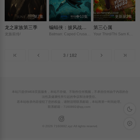
第7集
全10集
更新至2集
龙之家族第三季
蝙蝠侠：披风战士 第二季
第三心属
龙族前传/
Batman: Caped Crusader Season 2/
Your Third/Thi Sam Khong Thoe/他的第三/
3 / 182
本站只提供WEB页面服务，本站不存储、不制作任何视频，不承担任何由于内容的合
法性及健康性所引起的争议和法律责任。
若本站收录内容侵犯了您的权益，请附说明联系邮箱，本站将第一时间处理。
联系邮箱：
7160892@qq.com
深色模
留言反
© 2026 7160892.xyz All rights reservd.