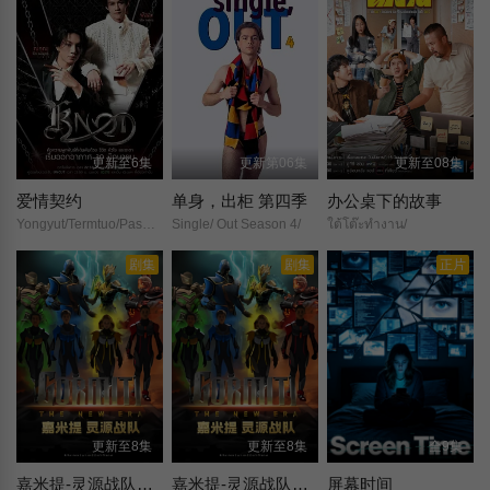
更新至6集
更新第06集
更新至08集
爱情契约
单身，出柜 第四季
办公桌下的故事
Yongyut/Termtuo/Pasakorn/Sanrattana/
Single/ Out Season 4/
ใต้โต๊ะทำงาน/
剧集
剧集
正片
更新至8集
更新至8集
全9集
嘉米提-灵源战队​（英文版）
嘉米提-灵源战队（国语版）
屏幕时间