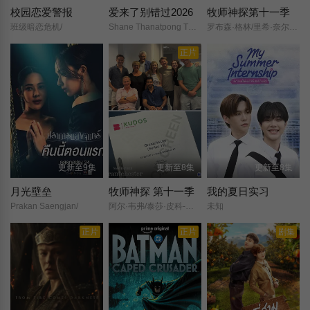
校园恋爱警报
爱来了别错过2026
牧师神探第十一季
班级暗恋危机/
Shane Thanatpong Thaveesapmanee/
罗布森·格林/里希·奈尔/阿尔·韦弗/泰莎·皮科-琼斯/凯西·艾因斯沃斯/奥利弗·迪姆斯戴尔/尼克·布莱波尔/布莱德利·豪尔/梅丽莎·约翰斯/
正片
更新至9集
更新至8集
更新至8集
月光壁垒
牧师神探 第十一季
我的夏日实习
Prakan Saengjan/
阿尔·韦弗/泰莎·皮科-琼斯/尼克·布莱波尔/布莱德利·豪尔/奥利弗·迪姆斯戴尔/凯西·艾因斯沃斯/梅丽莎·约翰斯/里希·奈尔/罗布森·格林/
未知
正片
正片
剧集