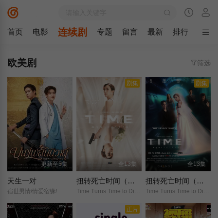
连续剧
首页
电影
专题
留言
最新
排行
欧美剧
筛选
剧集
剧集
更新至5集
全13集
全13集
天生一对
扭转死亡时间（国语版）
扭转死亡时间（泰语版）
宿世男情/情爱宿缘/
Time Turns Time to Die/Death Time/Time Hmun Wela Tay/
Time Turns Time to Die/Death Time/Time Hmun Wela Tay/
正片