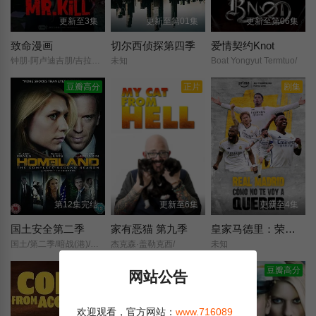
更新至3集
更新至第01集
更新至第06集
致命漫画
切尔西侦探第四季
爱情契约Knot
钟朋·阿卢迪吉朋/吉拉瓦·苏提瓦尼沙克/提拉得·威提帕尼/
未知
Boat Yongyut Termtuo/
豆瓣高分
正片
剧集
第12集完结
更新至6集
更新至4集
国土安全第二季
家有恶猫 第九季
皇家马德里：荣耀所向，心之所往
国土/第二季/暗战(港)/第二季/
杰克森·盖勒克西/
未知
豆瓣高分
网站公告
欢迎观看，官方网站：
www.716089