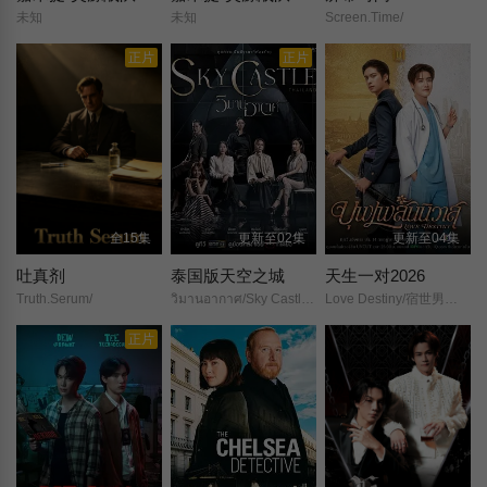
未知
未知
Screen.Time/
正片
正片
全15集
更新至02集
更新至04集
吐真剂
泰国版天空之城
天生一对2026
Truth.Serum/
วิมานอากาศ/Sky Castle Thailand/
Love Destiny/宿世男情/情爱宿缘/男版天生一对/宿命爱缘/爱情命运/天生绝配/
正片