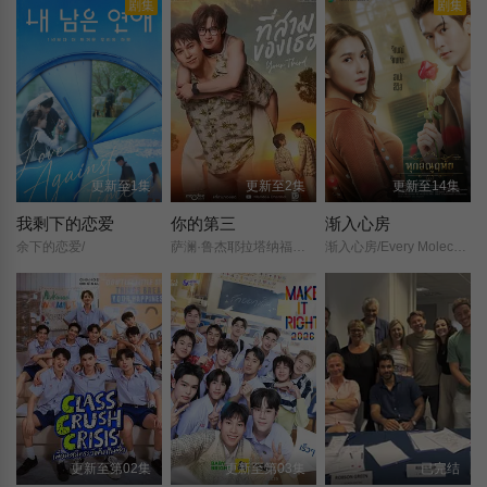
剧集
剧集
更新至1集
更新至2集
更新至14集
我剩下的恋爱
你的第三
渐入心房
余下的恋爱/
萨澜·鲁杰耶拉塔纳福拉潘/纳塔西特·尤阿瑞克西/塔萨彭·维瓦隆/纳塔奇·司隶朋通/塔那克利·奇安淳亚/珈萨达·詹曼诺/索恩塔斯特·布昂加姆/
渐入心房/Every Molecule/Tuk Anoo Reutai/Thuk Anuruethai/Dear Enemy/
更新至第02集
更新至第03集
已完结