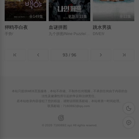
全149集
更新至11集
全12集
狎鸥亭白夜
血谜拼图
跳水男孩
手势/
九个拼图/Nine Puzzle/九宫格/
DIVE!!/
93 / 96
本站只提供WEB页面服务，本站不存储、不制作任何视频，不承担任何由于内容的合
法性及健康性所引起的争议和法律责任。
若本站收录内容侵犯了您的权益，请附说明联系邮箱，本站将第一时间处理。
联系邮箱：
7160892@qq.com
深色模
留言反
© 2026 7160892.xyz All rights reservd.