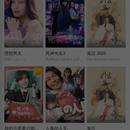
全8集
全6集
全16集
理想男友
死神先生2
鬼宫 2025
理想ノカレシ/
死神先生2/死神さん2/2022/
The Haunted Palace/闹鬼宫殿/
正片
全9集
更新第08集
第16集完结
我的可爱要过期了！？
人事的人见
鬼宫