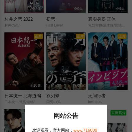
全8集
全9集
全4集
村井之恋 2022
初恋
真实身份 正体
村井の恋/
First Love/
龟梨和也/黑木瞳/贯地谷栞/市原隼人/上川隆也/若村麻由美/高畑淳子/堀田真由/滨田崇裕/音尾琢真/
正片
正片
正片
全10集
全6集
全10集
日本统一 北海道编
双刃斧
无间行者
日本統一/北海道編/
両刃の斧/
Invisible/
豆瓣高分
网站公告
欢迎观看，官方网站：
www.716089