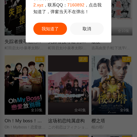
2.xyz
，联系QQ：
7160892
，点击我
知道了，弹窗当天不在弹出！
我知道了
取消
全8集
第8集
全10集
失踪者搜寻组消失的真相
失踪者搜寻组 消失的真相
最爱
町田启太/小泉孝太郎/菅生新树/泉里香/武田玲奈/片桐仁/高桥克实/光石研/高岛政伸/樱井淳子/金子升/
町田启太/小泉孝太郎/菅生新树/泉里香/武田玲奈/片桐仁/高桥克实/光石研/高岛政伸/樱井淳子/金子升/
吉高由里子/松下洸平/井浦新/药师丸博子/光石研/及川光博/田中美奈实/佐久间由衣/高桥文哉/奥野瑛太/酒向芳/津田健次郎/冈山天音/
剧集
正片
正片
全10集
全40集
全9集
Oh！My boss！恋爱放在别册
这场初恋纯属虚构
樱之塔
Oh！My/boss！恋爱放在别册/オー！マイ・ボス！恋は別冊で/2021/
この初恋はフィクションです/
桜の塔/