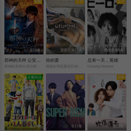
剧集
正片
正片
全10集
更新至第12集
更新至第8集
邪神的天秤 公安分析班
你的爱
总有一天，英雄
邪神的天秤/公安分析班/邪神の天秤/公安分析班/2022/
韩国女同恋爱综艺/你的恋爱/
Unsung Heroes/
豆瓣高分
正片
剧集
全10集
全11集
全10集