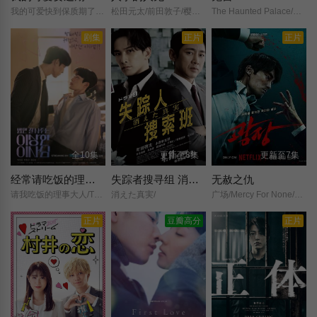
我的可爱快到保质期了！？/
松田元太/前田敦子/樱井日奈子/新纳慎也/ヘイテツ/松本真理香/小野武彦/铃木保奈美/小日向文世/田中洸希/
The Haunted Palace/闹鬼宫殿/귀궁/
剧集
正片
正片
全10集
更新至8集
更新至7集
经常请吃饭的理事大人
失踪者搜寻组 消失的真相 失踪人捜索班
无赦之仇
请我吃饭的理事大人/The Director Who Buys Me Dinner/
消えた真実/
广场/Mercy For None/Square/
正片
豆瓣高分
正片