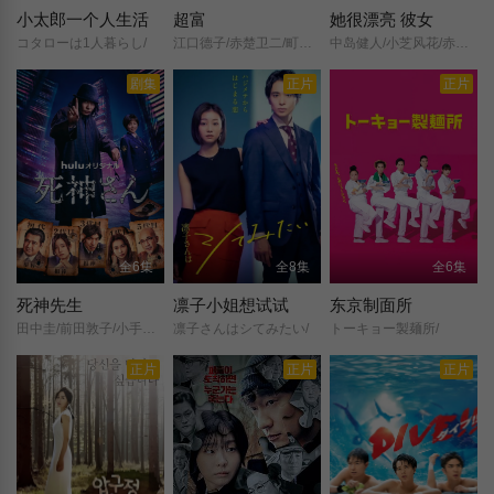
小太郎一个人生活
超富
她很漂亮 彼女
コタローは1人暮らし/
江口德子/赤楚卫二/町田启太/志田未来/板垣瑞生/松岛菜菜子/户次重幸/Shigeyuki/Totsugi/矢本悠马/古田新太/
中岛健人/小芝风花/赤楚卫二/佐久间由衣/高桥优斗/宇垣美里/寒川绫奈/村濑纱英/山田桃子/LiLiCo/木村佑一/菅原大吉/本多力/片濑那奈/
剧集
正片
正片
全6集
全8集
全6集
死神先生
凛子小姐想试试
东京制面所
田中圭/前田敦子/小手伸也/莲佛美沙子/りんたろー。/长谷川京子/竹中直人/
凛子さんはシてみたい/
トーキョー製麺所/
正片
正片
正片