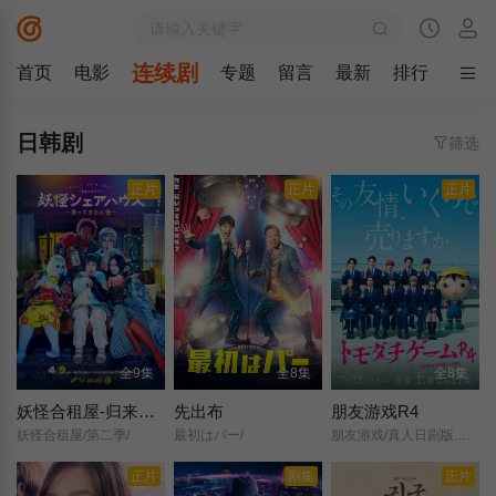
连续剧
首页
电影
专题
留言
最新
排行
日韩剧
筛选
正片
正片
正片
全9集
全8集
全8集
妖怪合租屋-归来怪- 妖怪
先出布
朋友游戏R4
妖怪合租屋/第二季/
最初はパー/
朋友游戏/真人日剧版.トモダチゲーム/
正片
剧集
正片