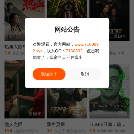
网站公告
正片
更新至2集
更新HD
欢迎观看，官方网站：
www.716089
热血大陈岛
万物有灵之林间铁甲
离群索金
2.xyz
，联系QQ：
7160892
，点击我
9.0
10.0
3.0
袁浩瑜/曹阳明珠/范事成/
未知
麦肯吉·弗依/肖恩·宾/奥德娅·拉什/
知道了，弹窗当天不在弹出！
我知道了
取消
更新HD
正片
正片
他人之眼
双生灵探
Trustor丑闻：瑞典金融案内幕
10.0
3.0
9.0
杰丝敏·特丽卡/菲利波·蒂米/
陈思宇/赖宗赢/金晶/
Inside the Trustor Scandal/Trustor/