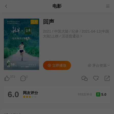
电影
回声
正片
2021
/
中国大陆
/
纪录
/
2021-04-12(中国
大陆)上映
/
汉语普通话
立即播放
茅台资源
372
0
6.0
网友评分
5.0
693次评分
豆
很差
较差
还行
推荐
力荐