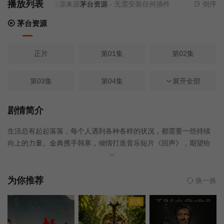
播放列表
当前资源来源
茅台资源
- 无需安装任何插件
倒序
茅台资源
正片
第01集
第02集
第03集
第04集
第05集
展开全部
第06集
第07集
第08集
剧情简介
生活总有起起落落，每个人遇到各种各样的状况，都需要一些持续
第09集
第10集
向上的力量。金典携手韩寒，倾情打造音乐短片《回声》，期望给
予一些温暖、以及从低谷爬起来的力量。坚持是金，与所有坚持者
同行，一起开启有机新生活。
为你推荐
换一换
剧集