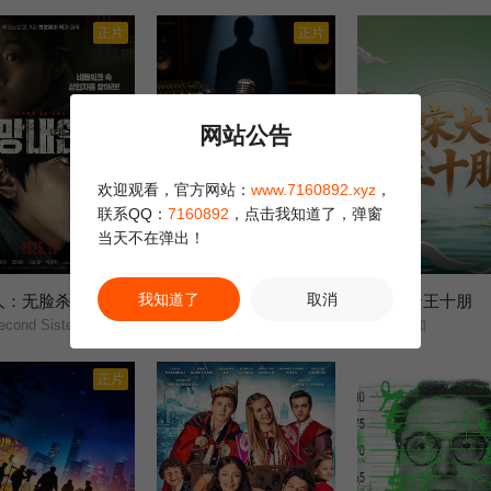
正片
正片
网站公告
欢迎观看，官方网站：
www.7160892.xyz
，
联系QQ：
7160892
，点击我知道了，弹窗
当天不在弹出！
正片
全24集
我知道了
取消
人：无脸杀手
乙歌曲背后的故事第二季
南宋大贤王十朋
5.0
10.0
cond Sister/
Behind.the.Song.S02/
未知
正片