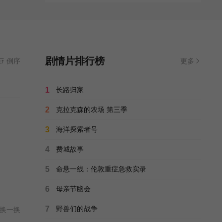
剧情片排行榜
倒序
更多
1
长路归家
2
克拉克森的农场 第三季
3
海洋探索者号
4
费城故事
5
命悬一线：伦敦重症急救实录
6
母亲节幽会
7
野兽们的战争
换一换