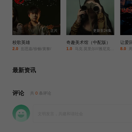
正片
更新至24集
校歌英雄
奇趣美术馆（中配版）
让爱
2.0
1.0
8.0
彭思嘉/徐畅/黄黎/
马克·莫里尔///雅尼克·洛朗//艾米琳·巴亚特//杰里米·布瓦罗///芭芭拉·博洛特纳/
周
最新资讯
评论
共
0
条评论