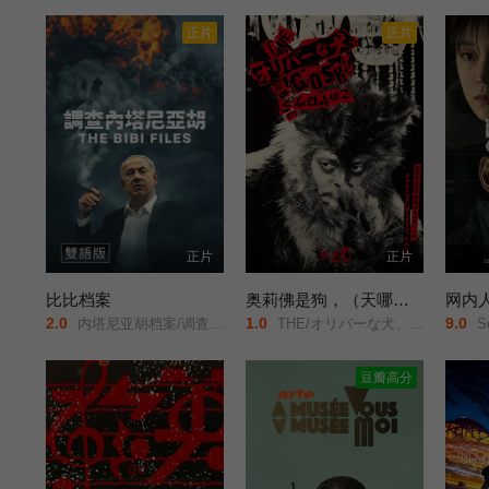
正片
正片
正片
正片
比比档案
奥莉佛是狗，（天哪！！）这家伙 电影版
网内
2.0
1.0
9.0
内塔尼亚胡档案/调查内塔尼亚胡（香港Now/TV）/
THE/オリバーな犬、(Gosh!!)このヤロウ/MOVIE/
Se
豆瓣高分