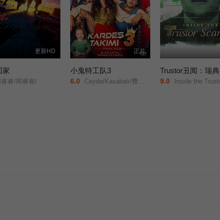
更新HD
正片
回家
小鬼特工队3
6.0
9.0
睿睿/周睿睿/
Ceyda/Kasabalı/费拉特·阿尔拜伦/
Inside the Trustor Scandal/T