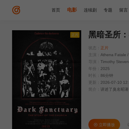
电影
首页
连续剧
专题
留言
黑暗圣所：
正片
状态：
正片
主演：
Athena Fatale
/
导演：
Timothy Steven
年份：
2025
时长：
86分钟
更新：
2026-07-10 12
简介：
讲述了臭名昭著
立即播放