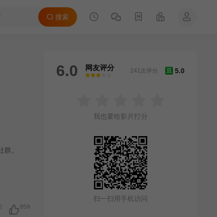
搜索
6.0
网友评分
5.0
241次评分
豆
很差
较差
还行
推荐
力荐
我也要给影片打分
社群。
扫一扫用手机访问
0
959