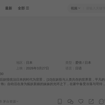
最新
全部
视频
地区：
日本
类型：
爱情
/
日本
上映：
2026年3月27日
语言：
日语
:30
后妖怪统治日本的时代为背景， [10]在妖怪与人类共存的世界里，平凡
 饰）自幼活在身为狐妖新娘的妹妹的光环之下，在家中备受冷落与苛待
的妹妹花梨备受宠爱。柚子不仅被恋人背叛，更因与花梨的争执而遭到妖
，心灵与身体都遍体鳞伤。在绝望中离家出走的她，意外遇见立于妖异顶
的下任首领玲夜（永濑廉 饰），对方竟直言：“终于找到你了——我的花嫁。”
茅台资源
生感情，但柚子对自己的新娘身份感到不安，玲夜则担心柚子能否在妖怪