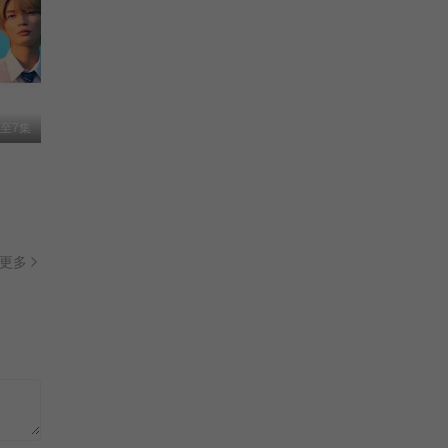
至7集
更多