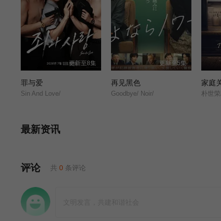
更新至8集
更新至5集
罪与爱
再见黑色
家庭
Sin And Love/
Goodbye/ Noir/
最新资讯
评论
共
0
条评论