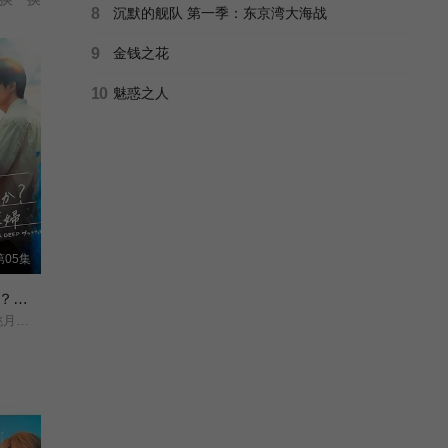
8
沉默的舰队 第一季：东京湾大海战
9
金钱之花
10
魅惑之人
05集
要再做一次夫妇吗？～伪装夫妇～
森迫永依/前田公辉/桃月梨子/武田航平/岛崎遥香/滨田麻里/高岛礼子/