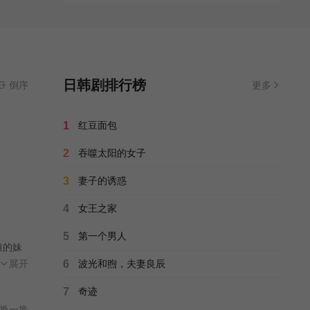
日韩剧排行榜
倒序
更多
1
红豆面包
2
吞噬太阳的女子
3
妻子的诱惑
4
女王之家
5
第一个男人
娘的妹
月瑶
展开
6
波光和煦，夫妻良辰
竟直
7
奇迹
得幸
换一换