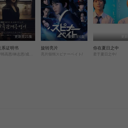
更新至21集
更新至6集
更新
关系证明书
旋转亮片
你在夏日之中
朴世荣/韩高恩/林志恩/成伊言/
亮片假饵スピナーベイト/
君于夏日之中/