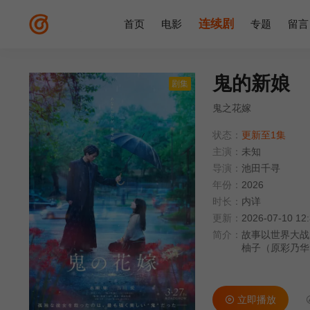
连续剧
首页
电影
专题
留言
鬼的新娘
剧集
鬼之花嫁
状态：
更新至1集
主演：
未知
导演：
池田千寻
年份：
2026
时长：
内详
更新：
2026-07-10 12
简介：
故事以世界大战
柚子（原彩乃华
被选为妖狐花嫁
瑶太的烈火攻击
的'鬼'，鬼族
立即播放
在相处中逐渐产