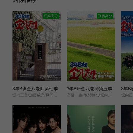
福。 [9]一段跨越绝望与命运的奇幻爱恋由此展开。
豆瓣高分
豆瓣高分
更新第22集
更新第23集
3年B班金八老师第七季
3年B班金八老师第五季
3年
堀内正美/加藤成亮/风间俊介/星野真里/倍赏美津子/阿知波悟美/武田铁矢/上户彩/福田沙纪/岩田小百合/渡边有菜/石田未来/松下惠/丸山秀美/萩尾绿/八乙女光/鲇川太阳/深江卓次/
高桥一生/龟梨和也/堀内正美/金田明夫/风间俊介/星野真里/倍赏美津子/武田铁矢/平野良/