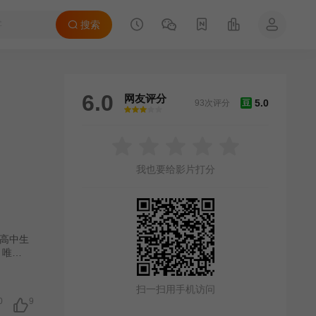
搜索
6.0
网友评分
5.0
93次评分
豆
很差
较差
还行
推荐
力荐
我也要给影片打分
的高中生
，唯有
狐狐月
点
扫一扫用手机访问
 两人
0
9
世界获