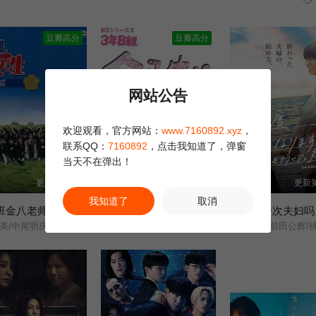
豆瓣高分
豆瓣高分
网站公告
欢迎观看，官方网站：
www.7160892.xyz
，
联系QQ：
7160892
，点击我知道了，弹窗
当天不在弹出！
更新第23集
更新第22集
更新第
我知道了
取消
B班金八老师第六季
3年B班金八老师第八季
堀内正美/中尾明庆/风间俊介/星野真里/倍赏美津子/武田铁矢/上户彩/本仮屋唯佳/佐藤贵广/增田贵久/麻里也/深江卓次/三谷侑未/
星野真里/武田铁矢/