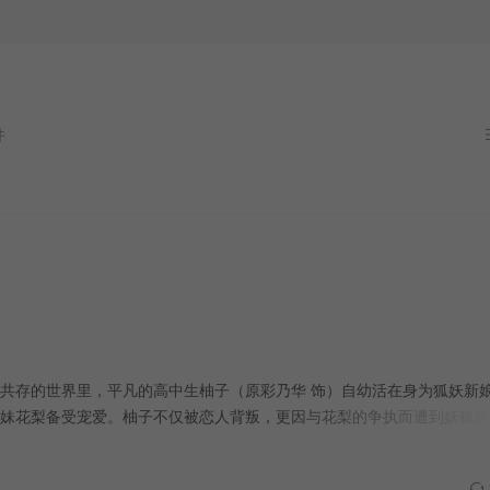
]一段跨越绝望与命运的奇幻爱恋由此展开。
人类共存的世界里，平凡的高中生柚子（原彩乃华 饰）自幼活在身为狐妖新
妹花梨备受宠爱。柚子不仅被恋人背叛，更因与花梨的争执而遭到妖狐狐
外遇见立于妖异顶点的'鬼'，鬼族的下任首领玲夜（永濑廉 饰），对方
情，但柚子对自己的新娘身份感到不安，玲夜则担心柚子能否在妖怪世界获