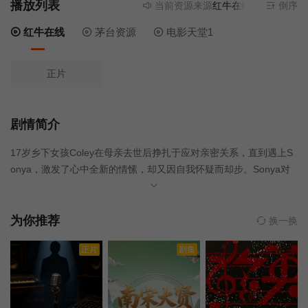
播放列表
当前资源来源
红牛在线
- 无需安装任
倒序
红牛在线
茅台资源
电影天堂1
正片
剧情简介
17岁乡下女孩Coley在母亲去世后挣扎于应对亲密关系，直到遇上S
onya，激发了心中全新的情愫，却又因自我怀疑而却步。Sonya对
于跟女孩约会感到陌生，因而举棋不定，她们需要学会接受自己的
感情。
为你推荐
换一换
正片
剧集