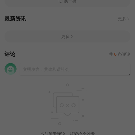
换一换
最新资讯
更多
更多
评论
共
0
条评论
当前暂无评论，赶紧抢个沙发