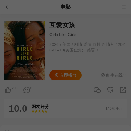
电影
互爱女孩
Girls Like Girls
2026
/
美国
/
剧情 爱情 同性 剧情片
/
202
6-06-19(美国)上映
/
英语
立即播放
红牛在线
758
0
10.0
网友评分
140次评分
很差
较差
还行
推荐
力荐