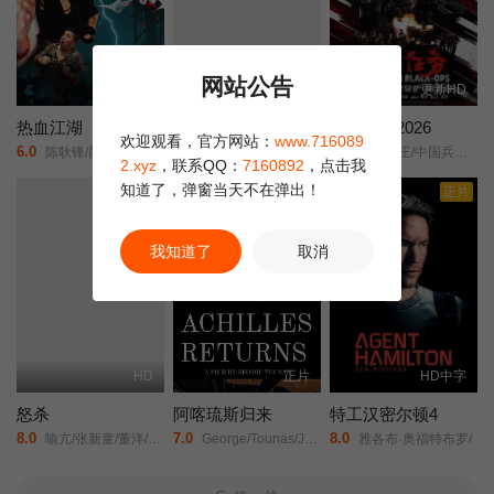
网站公告
正片
正片
更新HD
热血江湖
野兽赛跑
绝密任务2026
欢迎观看，官方网站：
www.716089
6.0
1.0
8.0
陈耿锋/颜嫣/
Beast Race/
中国兵王/中国兵王·绝密任务/Operation Black-ops/
2.xyz
，联系QQ：
7160892
，点击我
知道了，弹窗当天不在弹出！
正片
正片
我知道了
取消
HD
正片
HD中字
怒杀
阿喀琉斯归来
特工汉密尔顿4
8.0
7.0
8.0
喻亢/张新童/董洋/刘珂君/
George/Tounas/Jannis/Sky/
雅各布·奥福特布罗/