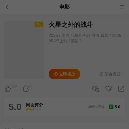
电影
火星之外的战斗
正片
2025
/
美国
/
动作 科幻 惊悚 冒险
/
2025-
05-27上映
/
英语
立即播放
茅台资源
192
0
5.0
网友评分
5.0
366次评分
豆
很差
较差
还行
推荐
力荐