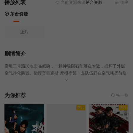
播放列表
当前资源来源
茅台资源
- 无需安装任何
倒序
茅台资源
正片
剧情简介
泰坦二号殖民地面临威胁，一颗神秘陨石坠落在附近，损坏了外层
空气净化装置。指挥官雷克斯·摩根率领一支队伍赶在空气耗尽前修
复这些装置。他们修复了装置，却发现这颗陨石并非表面看起来那
么简单。陨石中隐藏着一群外星种族，他们企图占领基地，将居民
当作食物，然后劫持泰坦二号飞船前往地球，以满足他们的饥饿，
为你推荐
换一换
并为征服地球铺平道路。地球自由之战在火星上拉开帷幕。
正片
正片