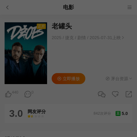
电影
老罐头
正片
2025
/
捷克
/
剧情
/
2025-07-31上映
立即播放
茅台资源
440
0
3.0
网友评分
5.0
842次评分
豆
很差
较差
还行
推荐
力荐