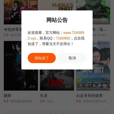
网站公告
正片
正片
正片
奇怪的零食店钱天堂
马尼拉之最
Trustor丑闻：瑞典金融案内幕
欢迎观看，官方网站：
www.716089
7.0
2.0
9.0
钱天堂/The Mysterious Candy Store/
Ashtine/Olviga/丽卡·佩拉莱约/
Inside the Trustor Scandal/Trustor/
2.xyz
，联系QQ：
7160892
，点击我
知道了，弹窗当天不在弹出！
我知道了
取消
正片
正片
HD
眼眸
生灵
出走哥哥的彼界
6.0
3.0
3.0
茱莉娅的眼睛/韩版/Eyes/
Uyir/
仲间由纪惠/Soul/又吉伶音/伊波れいり/松田流花/津波竜斗/内田树/盧礼欧/玉城敦子/城间やよい/津嘉山正种/寺辻健一郎/