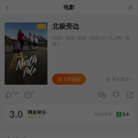
电影
北极旁边
正片
2025
/
美国
/
剧情
/
2025-11-21上映
/
英
语
立即播放
茅台资源
639
0
3.0
网友评分
5.0
464次评分
豆
很差
较差
还行
推荐
力荐