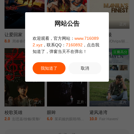
网站公告
更新HD
正片
正片
让爱回家
小鬼特工队3
马尼拉之最
欢迎观看，官方网站：
www.716089
8.0
6.0
2.0
周睿睿/周睿睿/
Ceyda/Kasabalı/费拉特·阿尔拜伦/
Ashtine/Olviga/丽卡·佩拉莱约/
2.xyz
，联系QQ：
7160892
，点击我
知道了，弹窗当天不在弹出！
豆瓣高分
我知道了
取消
正片
正片
正片
校歌英雄
眼眸
避风港湾
2.0
6.0
10.0
彭思嘉/徐畅/黄黎/
茱莉娅的眼睛/韩版/Eyes/
Fair Haven/