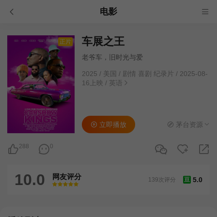
电影
车展之王
正片
老爷车，旧时光与爱
2025
/
美国
/
剧情 喜剧 纪录片
/
2025-08-
16上映
/
英语
立即播放
茅台资源
288
0
10.0
网友评分
5.0
139次评分
豆
很差
较差
还行
推荐
力荐