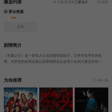
播放列表
当前资源来源
茅台资源
- 无需安装任
倒序
茅台资源
正片
剧情简介
《车展之王》是一部扣人心弦的都市剧情片。它将对老爷车的热
爱、对梦想的执着追逐以及爱情那足以改变人生的力量交织在一
起。故事以佛罗里达州庞帕诺比奇为背景，为观众呈现了一段惊心
动魄、充满热血的传奇旅程。
为你推荐
换一换