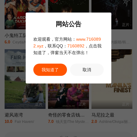
网站公告
正片
正片
正片
小鬼特工队3
校歌英雄
眼眸
欢迎观看，官方网站：
www.716089
6.0
2.0
6.0
Ceyda/Kasabalı/费拉特·阿尔拜伦/
彭思嘉/徐畅/黄黎/
茱莉娅的眼睛/韩版/Eyes/
2.xyz
，联系QQ：
7160892
，点击我
知道了，弹窗当天不在弹出！
豆瓣高分
我知道了
取消
正片
正片
正片
避风港湾
奇怪的零食店钱天堂
马尼拉之最
10.0
7.0
2.0
Fair Haven/
钱天堂/The Mysterious Candy Store/
Ashtine/Olviga/丽卡·佩拉莱约/