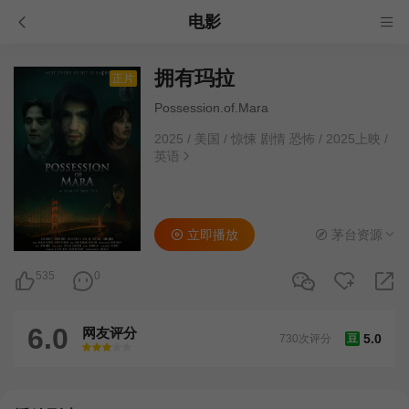
电影
拥有玛拉
正片
Possession.of.Mara
2025
/
美国
/
惊悚 剧情 恐怖
/
2025上映
/
英语
立即播放
茅台资源
535
0
6.0
网友评分
5.0
730次评分
豆
很差
较差
还行
推荐
力荐