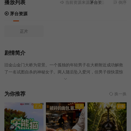
播放列表
当前资源来源
茅台资源
- 无需安装任
倒序
茅台资源
正片
剧情简介
旧金山金门大桥为背景。一个孤独的年轻男子在大桥附近成功解救
了一名试图自杀的神秘女子。两人随后坠入爱河，但男子很快震惊
地发现，这名女子被一个企图带来毁灭的古老恶灵所附身。
为你推荐
换一换
正片
正片
剧集