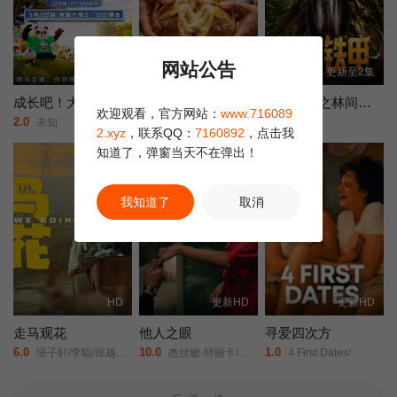
网站公告
全13集
全12集
更新至2集
成长吧！大熊猫
破碎的面包第二季
万物有灵之林间铁甲
欢迎观看，官方网站：
www.716089
2.0
4.0
10.0
未知
厨罗伊·崔/
未知
2.xyz
，联系QQ：
7160892
，点击我
知道了，弹窗当天不在弹出！
我知道了
取消
HD
更新HD
更新HD
走马观花
他人之眼
寻爱四次方
6.0
10.0
1.0
琚子轩/李聪/张越宁/高深/
杰丝敏·特丽卡/菲利波·蒂米/
4 First Dates/