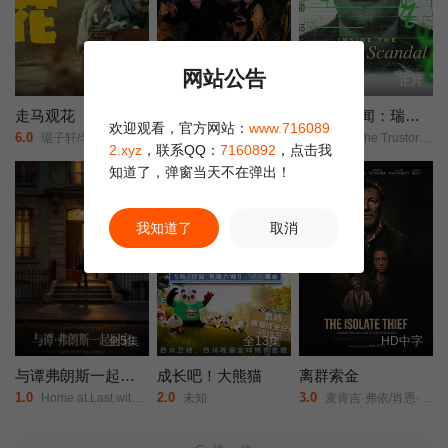
网站公告
HD国语
HD国语
正片
走马观花
一般人物
Trustor丑闻：瑞典金融案内幕
欢迎观看，官方网站：
www.716089
6.0
1.0
9.0
琚子轩/李聪/张越宁/高深/
魏兵/马朕/周彦新/
Inside the Trustor Scandal/Trustor/
2.xyz
，联系QQ：
7160892
，点击我
知道了，弹窗当天不在弹出！
正片
正片
我知道了
取消
全5集
全13集
HD中字
与谭弗朗斯一起回家
成长吧！大熊猫
离群索金
1.0
2.0
3.0
Home.at.Last.with.Tan.France/
未知
麦肯吉·弗依/肖恩·宾/奥德娅·拉什/