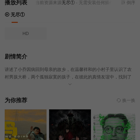
播放列表
当前资源来源
无尽①
- 无需安装任何插件
倒序
无尽①
HD
剧情简介
讲述了小乔因病回到母亲的故乡，在温馨祥和的小村子里认识了农
村男孩大桥，两个孤独寂寞的孩子，在彼此的真情友谊中，找到了
彼此情感的避风港，共同在一个美好夏天里，寻找奇迹的故事。
为你推荐
换一换