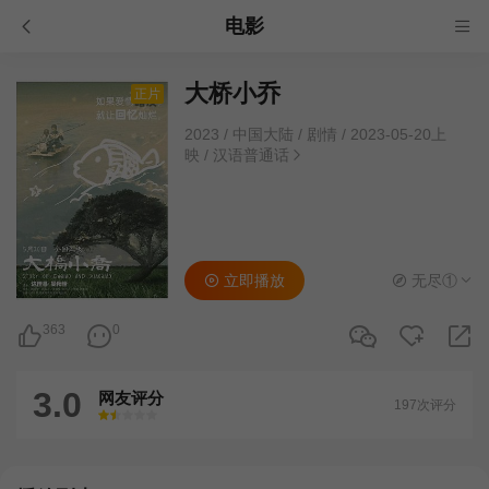
电影
大桥小乔
正片
2023
/
中国大陆
/
剧情
/
2023-05-20上
映
/
汉语普通话
立即播放
无尽①
363
0
3.0
网友评分
197次评分
很差
较差
还行
推荐
力荐