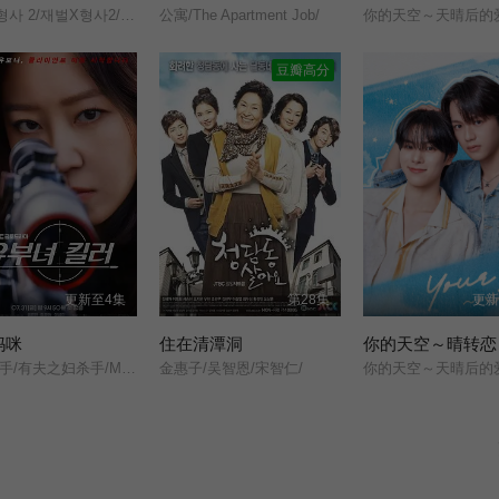
재벌X형사 2/재벌X형사2/财阀X刑警/2/财阀X刑警2/Flex x Cop2/纨绔子弟(韩国版)/
公寓/The Apartment Job/
你的天空～天晴后的
豆瓣高分
更新至4集
第28集
更新
妈咪
住在清潭洞
你的天空～晴转恋
主妇杀手/有夫之妇杀手/Married Woman Killer/A Bona Fide Killer/
金惠子/吴智恩/宋智仁/
你的天空～天晴后的