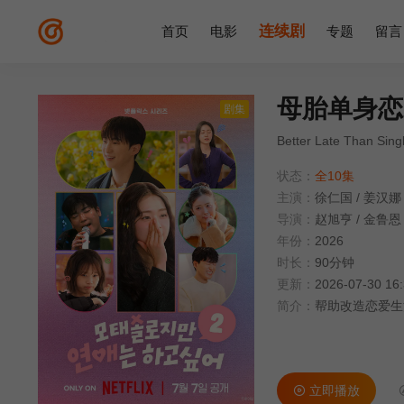
连续剧
首页
电影
专题
留言
母胎单身恋
剧集
Better Late Than Sing
状态：
全10集
主演：
徐仁国
/
姜汉娜
导演：
赵旭亨
/
金鲁恩
年份：
2026
时长：
90分钟
更新：
2026-07-30 16
简介：
帮助改造恋爱生
立即播放