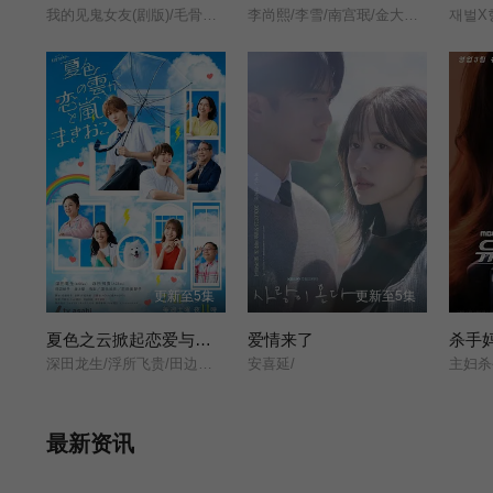
我的见鬼女友(剧版)/毛骨悚然的恋爱(剧版)/오싹한 연애: 나를 찾아줘/Chilling Romance: Find Me/Chilling Romance/Spellbound/Spooky in Love/
李尚熙/李雪/南宫珉/金大明/朴炳垠/
更新至5集
更新至5集
夏色之云掀起恋爱与风暴
爱情来了
杀手
深田龙生/浮所飞贵/田边桃子/羽田美智子/井上肇/有楽/滨田麻里/原沙知绘/田口浩正/元冬树/阿久津仁爱/丈太郎/戸苅ニコル沙羅/丸山智己/山口麻友/猪俣玲音/
安喜延/
最新资讯