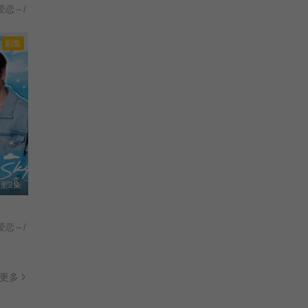
爱恋～/
剧集
至2集
爱恋～/
更多