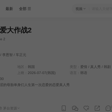
最新
全部
视频
爱大作战2
le 2
/
李恩智
/
车正元
地区：
韩国
类型：
爱情
/
真人秀
/
韩剧
上映：
2026-07-07(韩国)
语言：
韩语
:30
涩的母胎单身们人生第一次恋爱的恋爱真人秀
茅台资源