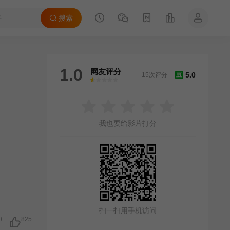
搜索
1.0
网友评分
5.0
15次评分
豆
很差
较差
还行
推荐
力荐
我也要给影片打分
扫一扫用手机访问
0
825