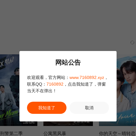
网站公告
欢迎观看，官方网站：
www.7160892.xyz
，
联系QQ：
7160892
，点击我知道了，弹窗
当天不在弹出！
我知道了
取消
第2集
更新至9集
X刑警第二季
公寓黑风暴
你的天空～晴转恋