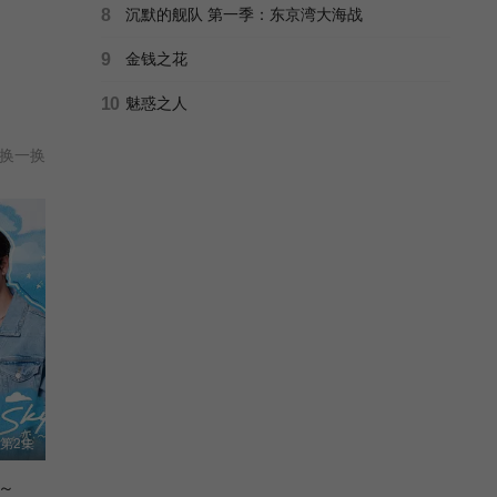
8
沉默的舰队 第一季：东京湾大海战
9
金钱之花
10
魅惑之人
换一换
第2集
～