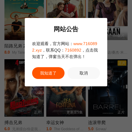
情与大格局。
网站公告
正片
正片
正片
欢迎观看，官方网站：
www.716089
陌路兄弟 2025
起跑线2
死生契阔
2.xyz
，联系QQ：
7160892
，点击我
8.0
5.0
7.0
My Taiwanese Brothers/
English Medium/
瑞恰·查达/桑杰·米什拉/维杰·卡沙尔/潘卡·特里帕蒂/施维塔·特里帕蒂/
知道了，弹窗当天不在弹出！
正片
正片
正片
我知道了
取消
正片
更新至5集
正片
搏击兄弟
幸运女神
连滚带爬
6.0
1.0
5.0
兄弟擂台/你是我的兄弟/兄弟/
The Goddess of Luck/The Goddess Of Fortune/
Бочка/