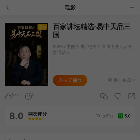
电影
百家讲坛精选·易中天品三
剧集
国
2026
/
中国大陆
/
纪录
/
2026上映
/
汉语
普通话
立即播放
茅台资源
877
0
8.0
网友评分
5.0
301次评分
豆
很差
较差
还行
推荐
力荐