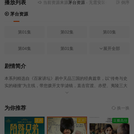
播放列表
当前资源来源
茅台资源
- 无需安装任何插件
倒序
茅台资源
第01集
第02集
第03集
第04集
第01集
第02集
展开全部
第03集
第04集
第05集
剧情简介
本系列精选自《百家讲坛》易中天品三国的经典篇章，以“传奇与史
第06集
第07集
第08集
实的碰撞”为主线，带您拨开文学滤镜，直击官渡、赤壁、夷陵三大
战役的历史真相。从曹操的“奸雄”之谜，到关羽败走麦城的悲剧，再
第09集
到刘备夷陵之战的惨败——易中天先生用生动的故事和扎实的史
料，拆解权谋与人性，还原一个真实的三国世界。 本片特别引入AI
为你推荐
换一换
生成画面技术，将长坂坡的绝地奔袭、白衣渡江的隐秘偷袭、火烧
正片
正片
豆瓣高分
连营的惨烈战况等历史场景高清还原，极大提升了观看体验。 重温
百家讲坛经典，感受易中天独到的解读智慧，领略三国英雄的真性