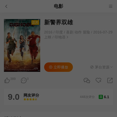
电影
新警界双雄
正片
2016
/
印度
/
喜剧 动作 冒险
/
2016-07-29
上映
/
印地语
立即播放
茅台资源
389
0
9.0
网友评分
6.1
448次评分
豆
很差
较差
还行
推荐
力荐