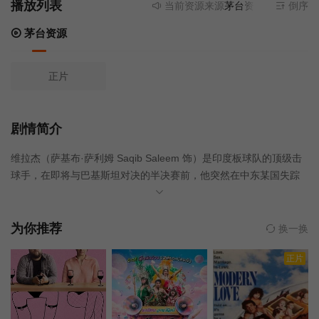
播放列表
当前资源来源
茅台资源
- 无需安装
倒序
茅台资源
正片
剧情简介
维拉杰（萨基布·萨利姆 Saqib Saleem 饰）是印度板球队的顶级击
球手，在即将与巴基斯坦对决的半决赛前，他突然在中东某国失踪
了，这给印度板球队带来了巨大的困扰，因为失去了他，印度队在
决赛中可能会失利。印度女总理非常重视这个问题，亲自与中东该
国的领导进行了电话联系，并要求派遣印度的王牌警察卡布（维贾
为你推荐
换一换
伊·拉齐 Vijay Raaz 饰）到中东来解决此案。卡布抵达中东后，选择
正片
了一个糟糕的警员安萨里（瓦伦·达万 Varun Dhawan 饰）作为搭
档。他们在36小时内采取了一系列的行动，与赌球集团展开了激烈
的斗争，并最终成功将维拉杰救出并送到决赛的现场。