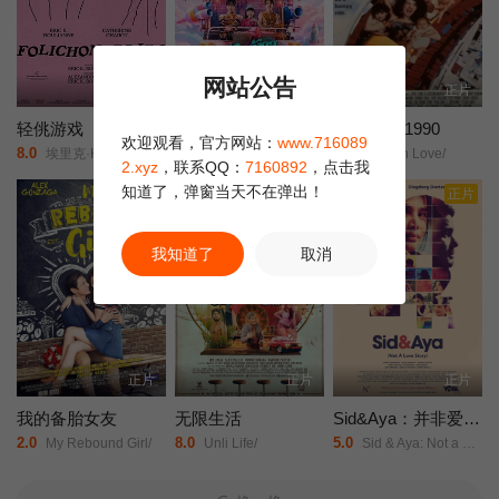
网站公告
正片
正片
正片
轻佻游戏
莫兰舞团
新潮恋爱 1990
欢迎观看，官方网站：
www.716089
8.0
5.0
9.0
埃里克·K·布利安/凯瑟琳·沙博/Erin/Carter/Sarah/Chouinard-Poirier/娜塔莉·古帕尔/Rose-Anne/Déry/萨米尔·菲鲁兹/Carolanne/Foucher/艾甜·加罗伊/安布雷·贾布兰/Fayolle/Jean/Jr./Nicolas/Krief/Jacques/L'Heureux/ève/Landry/朱莉·勒布勒东/阿加莎·勒杜/Simone/Ledoux/索菲·勒图讷尔/弗罗伦斯·布莱恩/Antonin/Mousseau-Rivard/
阿丽莎拉·翁差丽/Sitthiphon/Disamoe/
Modern Love/
2.xyz
，联系QQ：
7160892
，点击我
知道了，弹窗当天不在弹出！
正片
正片
正片
我知道了
取消
正片
正片
正片
我的备胎女友
无限生活
Sid&Aya：并非爱情故事
2.0
8.0
5.0
My Rebound Girl/
Unli Life/
Sid & Aya: Not a Love Story/