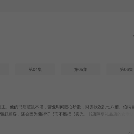
兰逼迫下不情愿的聘用了曼尼，从此布莱克书店里每天都上演着令人捧腹
三季，主演迪兰·莫兰亦是剧集编剧。
第04集
第05集
第06集
唐的书店店主。他的书店脏乱不堪，营业时间随心所欲，财务状况乱七八糟。伯纳
驱赶顾客，还会因为懒得订书而不愿把书卖光。书店隔壁礼品店的女老板
店，是伯纳唯一的朋友。她喜欢搜集各种稀奇古怪的玩意儿，感情生活乱作一团。 
·贝利 Bill Bailey 饰）。曼尼随和忍让，受到弗兰和顾客们的欢