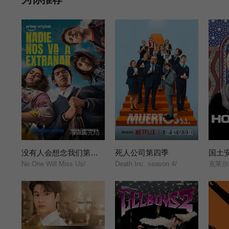
纳在弗兰逼迫下不情愿的聘用了曼尼，从此布莱克书店里每天都上
第8集完结
更新至6集
没有人会想念我们第二季
死人公司第四季
国土
No One Will Miss Us/
Death Inc. season 4/