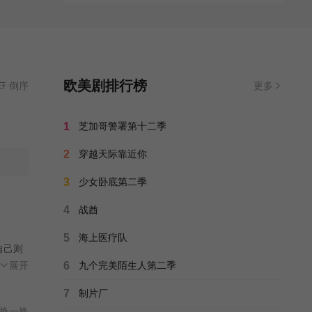
的荒诞
欧美剧排行榜
倒序
更多
1
芝加哥警署第十二季
2
穿越天际靠近你
3
少女卧底第二季
4
战酋
5
海上医疗队
自己则
弗兰
展开
6
九个完美陌生人第二季
一天伯
7
制片厂
迎。伯
换一换