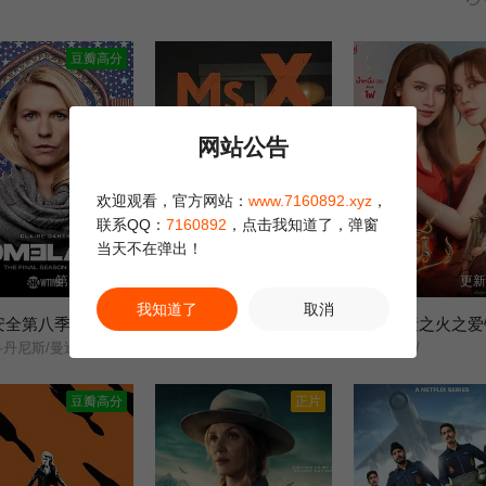
演着令人捧腹的荒诞戏码。 本剧全三季，主演迪兰·莫兰亦是剧集编剧。
豆瓣高分
网站公告
欢迎观看，官方网站：
www.7160892.xyz
，
联系QQ：
7160892
，点击我知道了，弹窗
当天不在弹出！
第12集完结
第6集完结
更新
我知道了
取消
安全第八季
代号女士
四大元素之火之爱
克莱尔·丹尼斯/曼迪·帕廷金/莱纳斯·罗彻/科斯塔·罗宁/莫瑞·史特林/尼姆拉特·考尔/穆罕默德·巴克里/安德莉·代克/克里夫·张伯伦/杰森.托特纳姆/蒂姆·金尼/
梅利莎·乔治/迪恩·奥戈曼/西蒙娜·凯塞尔/
โซ่รักอัคนี/
豆瓣高分
正片