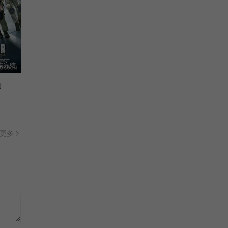
集完结
动
更多