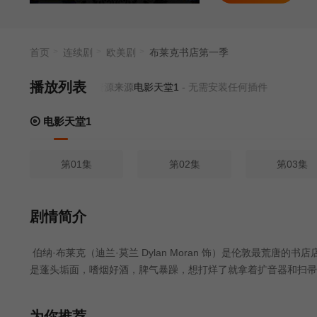
欢迎。伯纳在弗
戏码。 本剧全
首页
连续剧
欧美剧
布莱克书店第一季
播放列表
当前资源来源
电影天堂1
- 无需安装任何插件
电影天堂1
第01集
第02集
第03集
剧情简介
伯纳·布莱克（迪兰·莫兰 Dylan Moran 饰）是伦敦最荒
是蓬头垢面，嗜烟好酒，脾气暴躁，想打烊了就拿着扩音器和扫帚
（ 塔姆辛·格雷格 Tamsin Greig 饰）时常过来帮伯纳看
纳的会计逃跑了。没了会计的伯纳算账到抓狂，崩溃之际遇到了曼尼（比尔
为你推荐