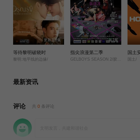
更新至8集
第1集
等待黎明破晓时
指尖浪漫第二季
国土
黎明:地平线的边缘/
GELBOYS SEASON 2/胶佬/第二季/爱情现状/第二季/
国土/
最新资讯
评论
共
0
条评论