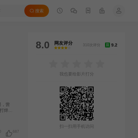
搜索
8.0
网友评分
9.2
310次评分
豆
很差
较差
还行
推荐
力荐
我也要给影片打分
堪，营
打烊了
老板弗
欢搜集
扫一扫用手机访问
算账到
0
687
客们的