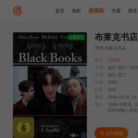
连续剧
首页
电影
专题
留言
布莱克书店
豆瓣高分
黑书,布莱克书店
状态：
已完结
主演：
迪兰·莫兰
/
比尔
导演：
迪兰·莫兰
年份：
2000
时长：
内详
更新：
2026-06-05 14
简介：
伯纳·布莱克（迪
业时间随心所欲
就拿着扩音器和
兰（ 塔姆辛·格
各种稀奇古怪的
立即播放
抓狂，崩溃之际遇