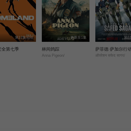
第12集完结
更新至1集
第6
安全第七季
林间鸽踪
萨菲德·萨加尔行
Anna Pigeon/
ऑपरेशन सफेद सागर/