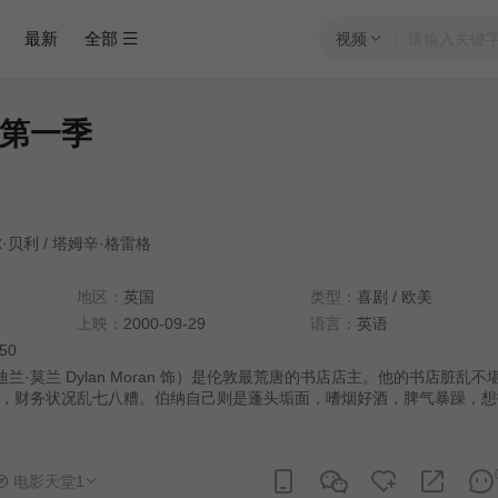
最新
全部
视频
第一季
·贝利
/
塔姆辛·格雷格
地区：
英国
类型：
喜剧
/
欧美
上映：
2000-09-29
语言：
英语
:50
兰·莫兰 Dylan Moran 饰）是伦敦最荒唐的书店店主。他的书店脏乱不
，财务状况乱七八糟。伯纳自己则是蓬头垢面，嗜烟好酒，脾气暴躁，想
扫帚驱赶顾客，还会因为懒得订书而不愿把书卖光。书店隔壁礼品店的女
雷格 Tamsin Greig 饰）时常过来帮伯纳看店，是伯纳唯一的朋友。她喜
玩意儿，感情生活乱作一团。 一天伯纳的会计逃跑了。没了会计的伯纳
电影天堂1
到了曼尼（比尔·贝利 Bill Bailey 饰）。曼尼随和忍让，受到弗兰和顾