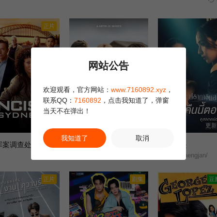
正片
网站公告
欢迎观看，官方网站：
www.7160892.xyz
，
联系QQ：
7160892
，点击我知道了，弹窗
当天不在弹出！
第18集
第10集完结
更新
我知道了
取消
海军罪案调查处：悉尼第三季
我与沃尔特家男孩的生活第三季
月光壁垒
妮基·罗德里格斯/诺亚·拉朗德/阿什比·金特里/艾萨克·阿雷兰尼斯/马克·布鲁卡斯/Sally Cacic/柯瑞·福格尔玛尼斯/Lennix James/艾琳·卡普拉克/约翰尼·林克/米娅·洛韦/杰克·曼利/保罗·麦克吉莱恩/Naveen Paddock/迈尔斯·佩雷斯/
Prakan Saengjan/
正片
剧集
豆