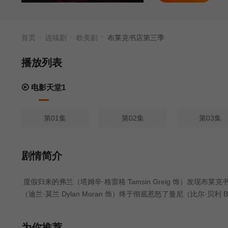
季。
首页
连续剧
欧美剧
布莱克书店第三季
播放列表
电影天堂1
第01集
第02集
第03集
剧情简介
度假归来的弗兰（塔姆辛·格雷格 Tamsin Greig 饰）发
（迪兰·莫兰 Dylan Moran 饰）终于彻底惹怒了曼尼（比尔·贝利
垃圾为伴。 新书店虽然明亮整洁，曼尼却还是想着回到布莱克书
肯先低头，看不下去的弗兰只得出面担任他俩的调解人。但弗兰自
为你推荐