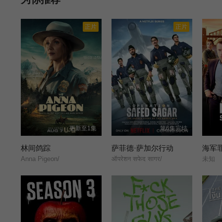
正片
正片
更新至1集
第6集完结
林间鸽踪
萨菲德·萨加尔行动
Anna Pigeon/
ऑपरेशन सफेद सागर/
未知