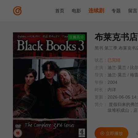
连续剧
首页
电影
专题
留言
布莱克书店
豆瓣高分
黑书 第三季,布莱克书
状态：
已完结
主演：
迪兰·莫兰
/
比尔
导演：
迪兰·莫兰
/
格雷
年份：
2004
时长：
内详
更新：
2026-06-05 14
简介：
度假归来的弗兰（
圾堆积成山，店内
曼尼（比尔·贝利
纳与垃圾为伴。
歉，这样自己就
立即播放
他俩的调解人。