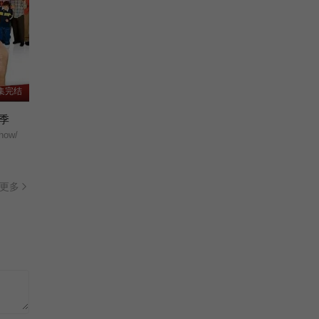
集完结
季
how/
更多