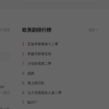
欧美剧排行榜
倒序
更多
1
芝加哥警署第十二季
2
穿越天际靠近你
3
少女卧底第二季
4
战酋
5
海上医疗队
伯纳
的伯纳与
展开
6
九个完美陌生人第二季
就是不
7
制片厂
换一换