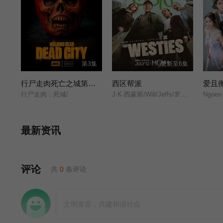
第3集
更新至6集
行尸走肉死亡之城第三季
西区帮派
爱且
行尸走肉：死城/
J·K·西蒙斯/Will/Jeffs/罗恩·米德/
Ngoen
最新资讯
评论
共
0
条评论