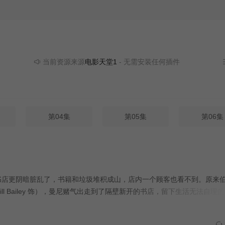
当前资源来源
电影天堂1
- 无需安装任何插件
第04集
第05集
第06集
现布莱克书店更阴暗脏乱了，书籍和垃圾堆积成山，店内一个顾客也看不到。原来
 Bill Bailey 饰），曼尼赌气出走到了隔壁新开的书店，留下生活无法自理
店。他希望伯纳能主动道歉，这样自己就能有台阶回来。无奈恶劣的伯纳
己也有糟糕的生活需要理清和重新开始…… 本剧全三季，此为最终季。