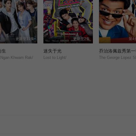
更新至11集
更新至2集
第4
衡生
迷失于光
乔治洛佩兹秀第一
 Ngan Khwam Rak/
Lost to Light/
The George Lopez S