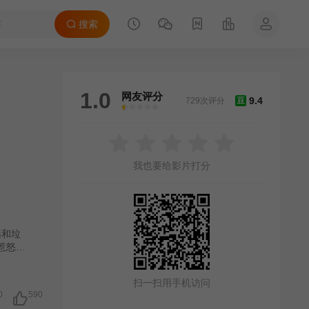
搜索
1.0
网友评分
9.4
729次评分
豆
很差
较差
还行
推荐
力荐
我也要给影片打分
籍和垃
底惹怒了
理的伯
主动道
扫一扫用手机访问
面担任
0
590
最终