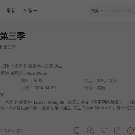
最新
全部
视频
第三季
店 第三季
·贝利
/
塔姆辛·格雷格
/
西蒙·佩吉
厄姆·莱恩汉
/
Nick Wood
地区：
英国
类型：
喜剧
/
欧美
上映：
2004-04-30
语言：
英语
:50
塔姆辛·格雷格 Tamsin Greig 饰）发现布莱克书店更阴暗脏乱了，书
一个顾客也看不到。原来伯纳（迪兰·莫兰 Dylan Moran 饰）终于彻
 Bill Bailey 饰），曼尼赌气出走到了隔壁新开的书店，留下生活无法自
 新书店虽然明亮整洁，曼尼却还是想着回到布莱克书店。他希望伯纳能
能有台阶回来。无奈恶劣的伯纳就是不肯先低头，看不下去的弗兰只得出
电影天堂1
但弗兰自己也有糟糕的生活需要理清和重新开始…… 本剧全三季，此为