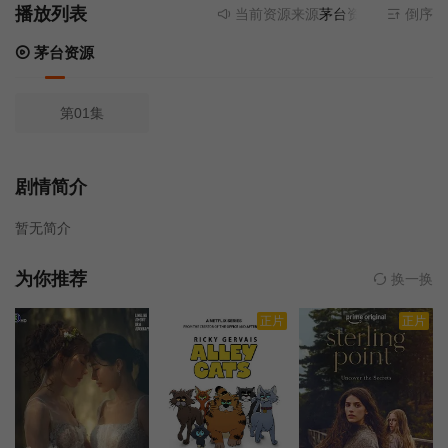
播放列表
当前资源来源
茅台资源
- 无需安装
倒序
茅台资源
第01集
剧情简介
暂无简介
为你推荐
换一换
正片
正片