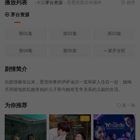
播放列表
当前资源来源
茅台资源
- 无需安装任何插件
倒序
茅台资源
第01集
第02集
第03集
第04集
第05集
第06集
展开全部
第07集
第08集
第09集
剧情简介
自疫情爆发以来，爱管闲事的伊萨迪尔一直和家人住在一起，她竭
第10集
第11集
尽所能地扰乱她笨拙的儿子和与她有竞争关系的儿媳的生活。
为你推荐
换一换
正片