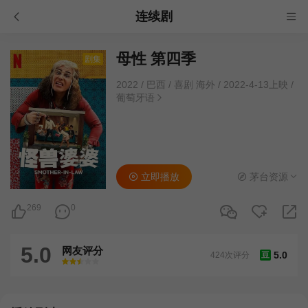
连续剧
母性 第四季
剧集
2022
/
巴西
/
喜剧 海外
/
2022-4-13上映
/
葡萄牙语
立即播放
茅台资源
269
0
5.0
网友评分
5.0
424次评分
豆
很差
较差
还行
推荐
力荐