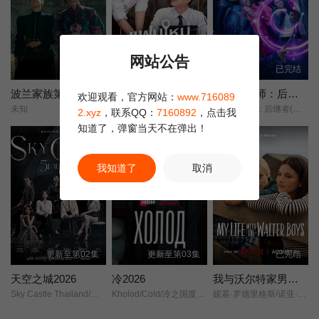
网站公告
已完结
更新至第01集
已完结
波兰家族第三季
新男友
少年魔法师：后继者第三季
欢迎观看，官方网站：
www.716089
未知
แฟนใหม่ ใกล้ฉัน/
少年魔法师：后继者(最终季)/
2.xyz
，联系QQ：
7160892
，点击我
知道了，弹窗当天不在弹出！
我知道了
取消
更新至第02集
更新至第03集
已完结
天空之城2026
冷2026
我与沃尔特家男孩的生活第三季
Sky Castle Thailand/泰国版天空之城/
Kholod/Cold/冷之国度的女基督山伯爵/极寒追杀/
妮基·罗德里格斯/诺亚·拉朗德/阿什比·金特里/艾萨克·阿雷兰尼斯/马克·布鲁卡斯/Sally Cacic/柯瑞·福格尔玛尼斯/Lennix James/艾琳·卡普拉克/约翰尼·林克/米娅·洛韦/杰克·曼利/保罗·麦克吉莱恩/Naveen Paddock/迈尔斯·佩雷斯/