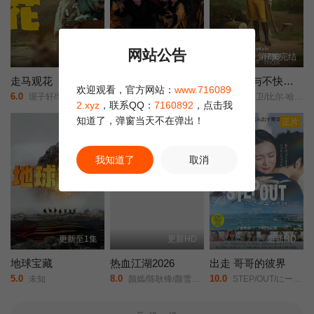
网站公告
正片
正片
第7集完结
走马观花
一般人物
生活拉里与不快乐的追求 一部美国史
欢迎观看，官方网站：
www.716089
6.0
1.0
3.0
琚子轩/李聪/张越宁/高深/
魏兵/马朕/周彦新/
拉里·大卫/比尔·哈德尔/
2.xyz
，联系QQ：
7160892
，点击我
知道了，弹窗当天不在弹出！
剧集
正片
我知道了
取消
更新至1集
更新HD
更新HD
地球宝藏
热血江湖2026
出走 哥哥的彼界
5.0
8.0
10.0
未知
颜嫣/陈耿锋/颜雪凡/朱瑞祥/钟夫翔/
STEP/OUT/にーにーのニライカナイ/