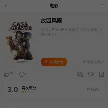
电影
故园风雨
2026
/
美国
/
剧情 剧情片
/
2026(未定)上
映
/
英语
立即播放
红牛在线
90
0
3.0
网友评分
929次评分
很差
较差
还行
推荐
力荐