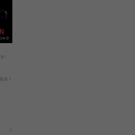
D中字
罗/
更多