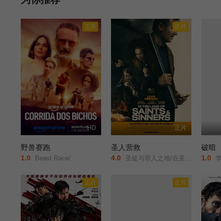
正片
正片
HD
正片
野兽赛跑
圣人营救
破暗
1.0
4.0
1.0
Beast Race/
圣徒与罪人之地/在圣人和罪人的土地上/
李
正片
正片