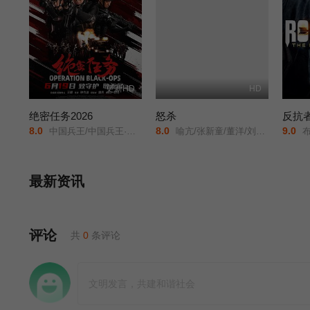
更新HD
HD
绝密任务2026
怒杀
反抗
8.0
8.0
9.0
中国兵王/中国兵王·绝密任务/Operation Black-ops/
喻亢/张新童/董洋/刘珂君/
布耐恩
最新资讯
评论
共
0
条评论