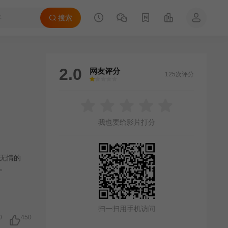
搜索
2.0
网友评分
125次评分
很差
较差
还行
推荐
力荐
我也要给影片打分
无情的
。
扫一扫用手机访问
0
450