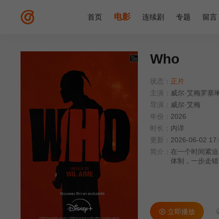
电影
首页
连续剧
专题
留言
Who
状态：
正片
主演：
威尔·艾梅罗塞
导演：
威尔·艾梅
年份：
2026
时长：
内详
更新：
2026-06-02 17
简介：
在一个时间紧迫
体制，一步走错
立即播放