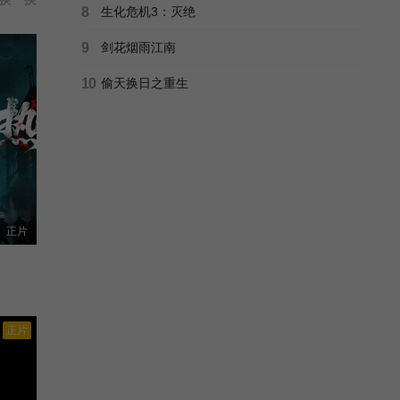
8
生化危机3：灭绝
9
剑花烟雨江南
10
偷天换日之重生
正片
正片