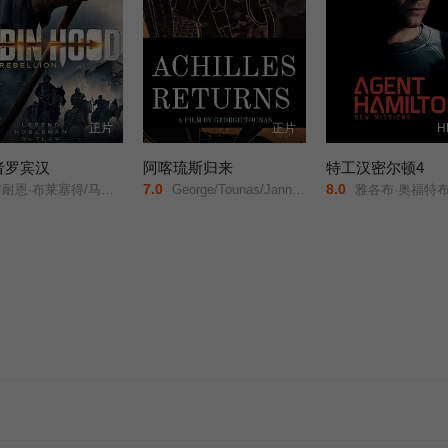
正片
正片
H
者罗宾汉
阿喀琉斯归来
特工汉密尔顿4
7.0
8.0
·布莱塞得/马丁·福特/克里斯蒂安·奈恩/
George/Tounas/Jannis/Sky/
雅各布·奥福特布