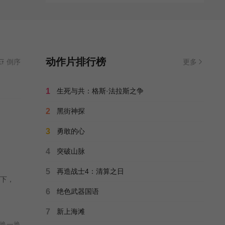
动作片排行榜
倒序
更多
1
生死与共：格斯·法拉斯之争
2
黑街神探
3
勇敢的心
4
突破山脉
5
再造战士4：清算之日
下，
6
绝色武器国语
7
新上海滩
换一换