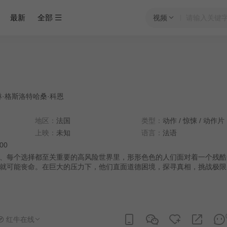
最新
全部
视频
琳·格斯洛特哈桑·科恩
地区：
法国
类型：
动作
/
惊悚
/
动作片
上映：
未知
语言：
法语
:00
、每个选择都至关重要的高风险世界里，形形色色的人们面对着一个残酷
就可能丧命。在巨大的压力下，他们直面道德困境，探寻真相，挑战极限
红牛在线