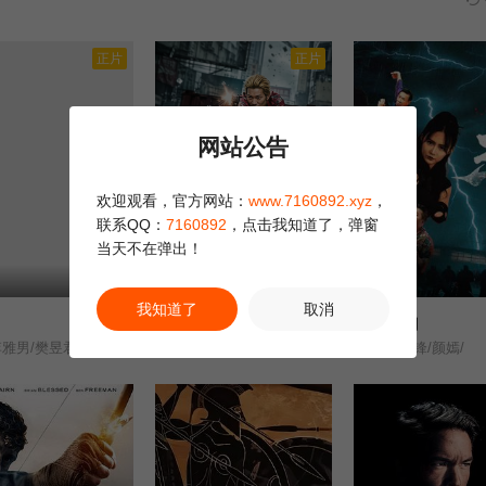
正片
正片
网站公告
欢迎观看，官方网站：
www.7160892.xyz
，
联系QQ：
7160892
，点击我知道了，弹窗
当天不在弹出！
正片
更新HD
我知道了
取消
港城大劫案
热血江湖
4.0
6.0
雅男/樊昱君/娄淇/蒋菲菲/
未知
陈耿锋/颜嫣/