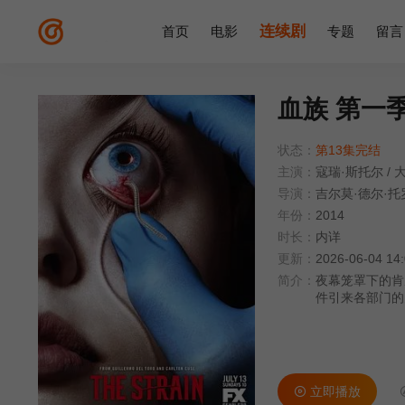
连续剧
首页
电影
专题
留言
血族 第一
状态：
第13集完结
主演：
寇瑞·斯托尔
/
大
导演：
吉尔莫·德尔·托
年份：
2014
时长：
内详
更新：
2026-06-04 14
简介：
夜幕笼罩下的肯
件引来各部门的
ey Stol
寄生虫、突然复
事件蒙上了诡异而
饰）的警告历历
立即播放