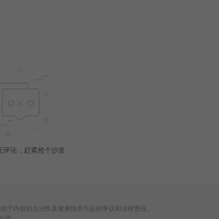
无评论，赶紧抢个沙发
何由于内容的合法性及健康性所引起的争议和法律责任。
处理。