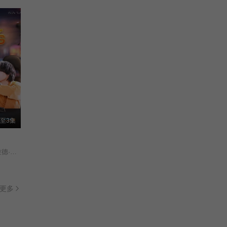
至3集
乔提帕·苏拉萨瓦/苏拉德·皮凌瓦/查卢彭·提坤朋提拉翁/拉差塔·皮澈肖特/瓦拉提普·基迪派山/纳缇萨勘·差洛特/贲·奔伽铭·格伦威尔/Jay·Sorathon·Chaloemlapsombut/
更多