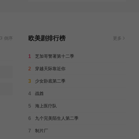
欧美剧排行榜
倒序
更多
1
芝加哥警署第十二季
2
穿越天际靠近你
3
少女卧底第二季
4
战酋
5
海上医疗队
6
九个完美陌生人第二季
7
制片厂