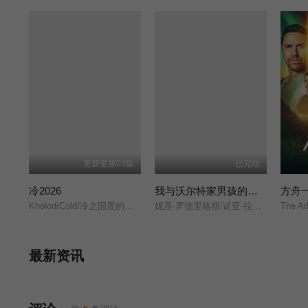
更新至第03集
已完结
冷2026
我与沃尔特家男孩的生活第三季
方舟
Kholod/Cold/冷之国度的女基督山伯爵/极寒追杀/
妮基·罗德里格斯/诺亚·拉朗德/阿什比·金特里/艾萨克·阿雷兰尼斯/马克·布鲁卡斯/Sally Cacic/柯瑞·福格尔玛尼斯/Lennix James/艾琳·卡普拉克/约翰尼·林克/米娅·洛韦/杰克·曼利/保罗·麦克吉莱恩/Naveen Paddock/迈尔斯·佩雷斯/
The Ar
最新资讯