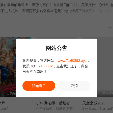
落在废弃的跑道上。蹊跷的事件引来各部门的关注，美国疾控中心纽约地
饰）带领部下进入机舱，发现两百多名乘客在毫无知觉的情况下神秘死亡。从未见
盖弥彰的说辞，全部为这起事件蒙上了诡异而危险的面纱。犹太老人亚伯
历在耳，接二连三的凶杀则将伊弗引向未知的方向
正片
网站公告
欢迎观看，官方网站：
www.7160892.xyz
，
联系QQ：
7160892
，点击我知道了，弹窗
当天不在弹出！
我知道了
取消
更新至第02集
已完结
更新至第
碎片
少年魔法师：后继者第三季
天空之城2026
ards/
少年魔法师：后继者(最终季)/