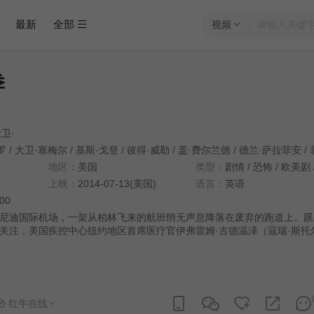
最新
全部
视频
季
卫·
罗
/
大卫·塞梅尔
/
基斯·戈登
/
彼得·威勒
/
盖·费尔兰德
/
德兰·萨拉菲安
/
菲
地区：
美国
类型：
剧情
/
恐怖
/
欧美剧
上映：
2014-07-13(美国)
语言：
英语
:00
尼迪国际机场，一架从柏林飞来的航班悄无声息降落在废弃的跑道上。蹊
关注，美国疾控中心纽约地区首席医疗官伊弗雷姆·古德温泽（寇瑞·斯托尔 
l 饰）带领部下进入机舱，发现两百多名乘客在毫无知觉的情况下神秘死亡。从未
活的死者、离奇消失的巨型棺材以及官方语焉不详欲盖弥彰的说辞，全部
危险的面纱。犹太老人亚伯拉罕·赛特拉基安（大卫·布莱德利 David Brad
在耳，接二连三的凶杀则将伊弗引向未知的方向
红牛在线