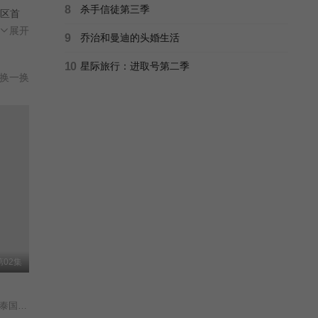
8
杀手信徒第三季
区首
过的寄
展开
9
乔治和曼迪的头婚生活
拉罕·
10
星际旅行：进取号第二季
换一换
02集
Sky Castle Thailand/泰国版天空之城/