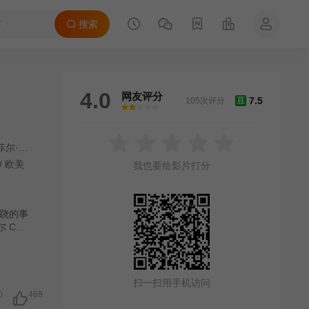
搜索
4.0
网友评分
7.5
105次评分
豆
很差
较差
还行
推荐
力荐
尔·亚伯拉罕
/
夏洛特·西林
/
约翰·达尔
/
欧美
我也要给影片打分
跷的事
Cor
见过的
为这起
ley
扫一扫用手机访问
0
468