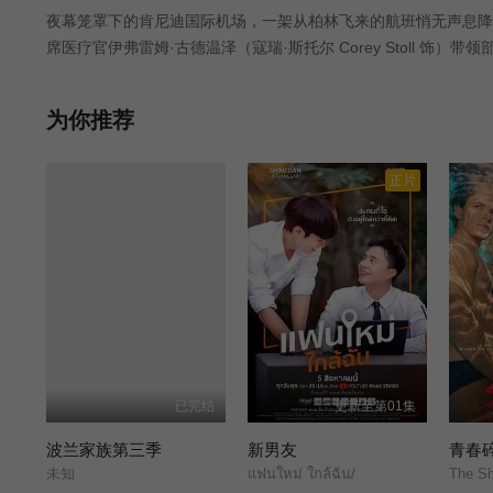
夜幕笼罩下的肯尼迪国际机场，一架从柏林飞来的航班悄无声息降
席医疗官伊弗雷姆·古德温泽（寇瑞·斯托尔 Corey Stoll 
生虫、突然复活的死者、离奇消失的巨型棺材以及官方语焉不详欲
赛特拉基安（大卫·布莱德利 David Bradley 饰）的警告历
为你推荐
正片
已完结
更新至第01集
波兰家族第三季
新男友
青春
未知
แฟนใหม่ ใกล้ฉัน/
The Sh